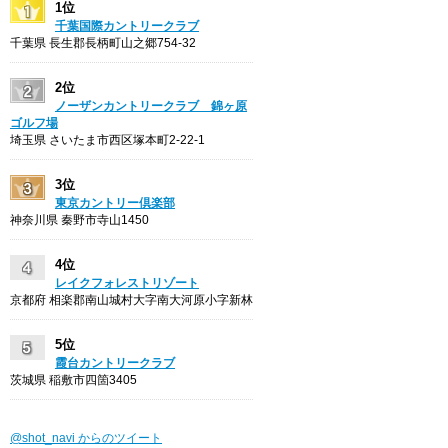
1位
千葉国際カントリークラブ
千葉県 長生郡長柄町山之郷754-32
2位
ノーザンカントリークラブ 錦ヶ原
ゴルフ場
埼玉県 さいたま市西区塚本町2-22-1
3位
東京カントリー倶楽部
神奈川県 秦野市寺山1450
4位
レイクフォレストリゾート
京都府 相楽郡南山城村大字南大河原小字新林
5位
霞台カントリークラブ
茨城県 稲敷市四箇3405
@shot_navi からのツイート