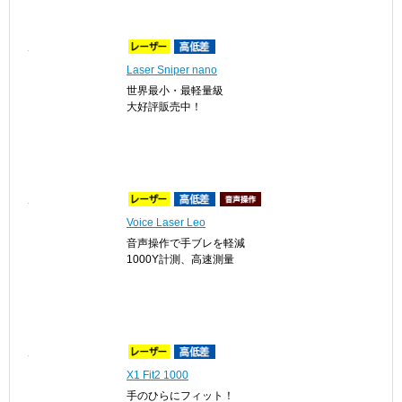
Laser Sniper nano
世界最小・最軽量級
大好評販売中！
Voice Laser Leo
音声操作で手ブレを軽減
1000Y計測、高速測量
X1 Fit2 1000
手のひらにフィット！