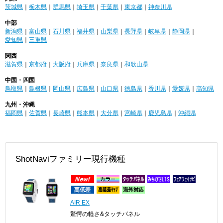
茨城県
｜
栃木県
｜
群馬県
｜
埼玉県
｜
千葉県
｜
東京都
｜
神奈川県
中部
新潟県
｜
富山県
｜
石川県
｜
福井県
｜
山梨県
｜
長野県
｜
岐阜県
｜
静岡県
｜
愛知県
｜
三重県
関西
滋賀県
｜
京都府
｜
大阪府
｜
兵庫県
｜
奈良県
｜
和歌山県
中国・四国
鳥取県
｜
島根県
｜
岡山県
｜
広島県
｜
山口県
｜
徳島県
｜
香川県
｜
愛媛県
｜
高知県
九州・沖縄
福岡県
｜
佐賀県
｜
長崎県
｜
熊本県
｜
大分県
｜
宮崎県
｜
鹿児島県
｜
沖縄県
ShotNaviファミリー現行機種
AIR EX
驚愕の軽さ&タッチパネル