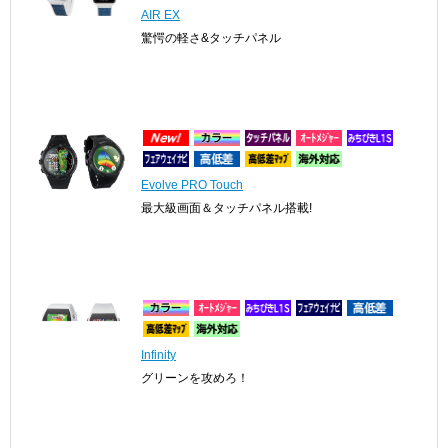
AIR EX
驚愕の軽さ&タッチパネル
Evolve PRO Touch
最大級画面＆タッチパネル搭載!
Infinity
グリーンを攻めろ！