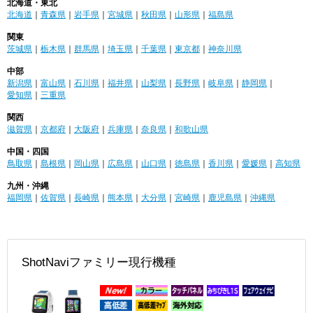
北海道・東北
北海道
｜
青森県
｜
岩手県
｜
宮城県
｜
秋田県
｜
山形県
｜
福島県
関東
茨城県
｜
栃木県
｜
群馬県
｜
埼玉県
｜
千葉県
｜
東京都
｜
神奈川県
中部
新潟県
｜
富山県
｜
石川県
｜
福井県
｜
山梨県
｜
長野県
｜
岐阜県
｜
静岡県
｜
愛知県
｜
三重県
関西
滋賀県
｜
京都府
｜
大阪府
｜
兵庫県
｜
奈良県
｜
和歌山県
中国・四国
鳥取県
｜
島根県
｜
岡山県
｜
広島県
｜
山口県
｜
徳島県
｜
香川県
｜
愛媛県
｜
高知県
九州・沖縄
福岡県
｜
佐賀県
｜
長崎県
｜
熊本県
｜
大分県
｜
宮崎県
｜
鹿児島県
｜
沖縄県
ShotNaviファミリー現行機種