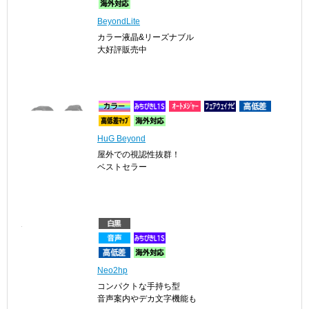
BeyondLite
カラー液晶&リーズナブル
大好評販売中
HuG Beyond
屋外での視認性抜群！
ベストセラー
Neo2hp
コンパクトな手持ち型
音声案内やデカ文字機能も