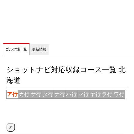
ゴルフ場一覧
更新情報
ショットナビ対応収録コース一覧 北
海道
ア行
カ行
サ行
タ行
ナ行
ハ行
マ行
ヤ行
ラ行
ワ行
ア