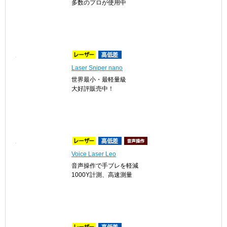
多数のプロが使用中
Laser Sniper nano
世界最小・最軽量級
大好評販売中！
Voice Laser Leo
音声操作で手ブレを軽減
1000Y計測、高速測量