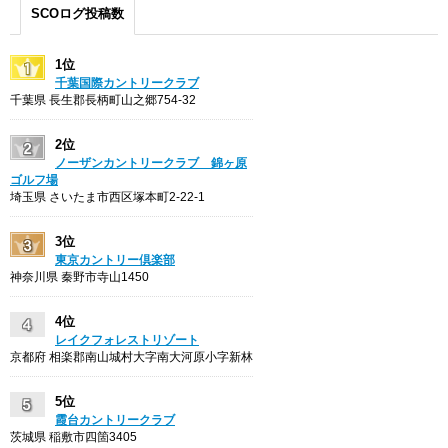
SCOログ投稿数
1位
千葉国際カントリークラブ
千葉県 長生郡長柄町山之郷754-32
2位
ノーザンカントリークラブ 錦ヶ原
ゴルフ場
埼玉県 さいたま市西区塚本町2-22-1
3位
東京カントリー倶楽部
神奈川県 秦野市寺山1450
4位
レイクフォレストリゾート
京都府 相楽郡南山城村大字南大河原小字新林
5位
霞台カントリークラブ
茨城県 稲敷市四箇3405