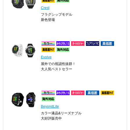
Crest
フラグシップモデル
新色登場
Evolve
屋外での視認性抜群！
大人気ベストセラー
BeyondLite
カラー液晶&リーズナブル
大好評販売中