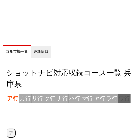
ゴルフ場一覧
更新情報
ショットナビ対応収録コース一覧 兵
庫県
ア行
カ行
サ行
タ行
ナ行
ハ行
マ行
ヤ行
ラ行
ワ行
ア