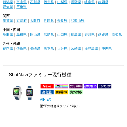
新潟県
｜
富山県
｜
石川県
｜
福井県
｜
山梨県
｜
長野県
｜
岐阜県
｜
静岡県
｜
愛知県
｜
三重県
関西
滋賀県
｜
京都府
｜
大阪府
｜
兵庫県
｜
奈良県
｜
和歌山県
中国・四国
鳥取県
｜
島根県
｜
岡山県
｜
広島県
｜
山口県
｜
徳島県
｜
香川県
｜
愛媛県
｜
高知県
九州・沖縄
福岡県
｜
佐賀県
｜
長崎県
｜
熊本県
｜
大分県
｜
宮崎県
｜
鹿児島県
｜
沖縄県
ShotNaviファミリー現行機種
AIR EX
驚愕の軽さ&タッチパネル