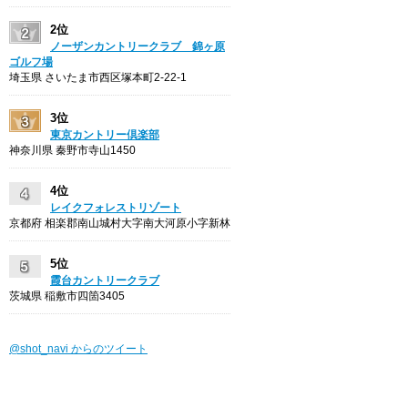
2位
ノーザンカントリークラブ 錦ヶ原
ゴルフ場
埼玉県 さいたま市西区塚本町2-22-1
3位
東京カントリー倶楽部
神奈川県 秦野市寺山1450
4位
レイクフォレストリゾート
京都府 相楽郡南山城村大字南大河原小字新林
5位
霞台カントリークラブ
茨城県 稲敷市四箇3405
@shot_navi からのツイート