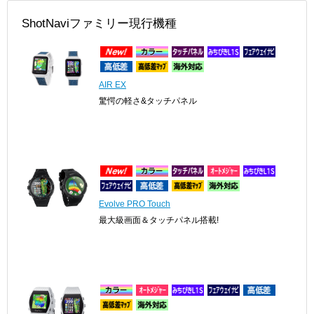
ShotNaviファミリー現行機種
AIR EX
驚愕の軽さ&タッチパネル
Evolve PRO Touch
最大級画面＆タッチパネル搭載!