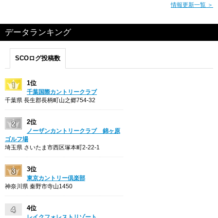
情報更新一覧 ＞
データランキング
SCOログ投稿数
1位
千葉国際カントリークラブ
千葉県 長生郡長柄町山之郷754-32
2位
ノーザンカントリークラブ 錦ヶ原
ゴルフ場
埼玉県 さいたま市西区塚本町2-22-1
3位
東京カントリー倶楽部
神奈川県 秦野市寺山1450
4位
レイクフォレストリゾート