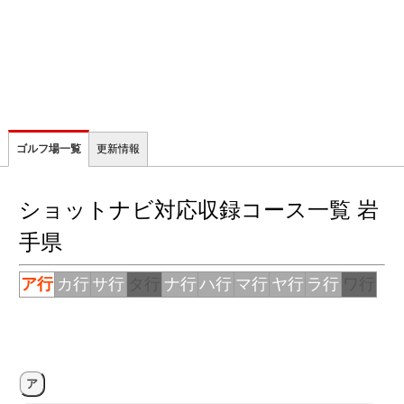
ゴルフ場一覧
更新情報
ショットナビ対応収録コース一覧 岩
手県
ア行
カ行
サ行
タ行
ナ行
ハ行
マ行
ヤ行
ラ行
ワ行
ア