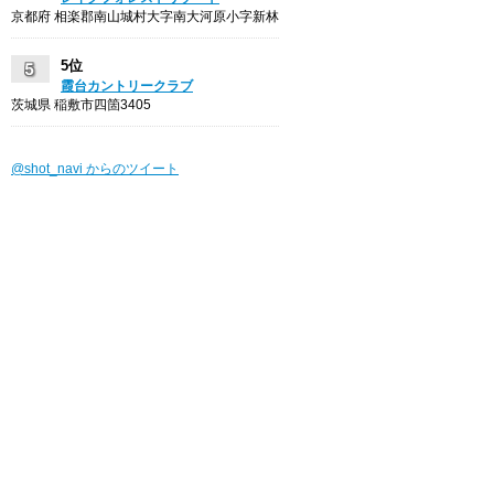
京都府 相楽郡南山城村大字南大河原小字新林
5位
霞台カントリークラブ
茨城県 稲敷市四箇3405
@shot_navi からのツイート