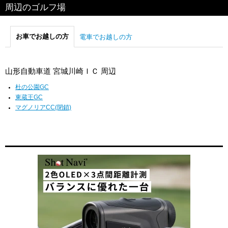
周辺のゴルフ場
お車でお越しの方
電車でお越しの方
山形自動車道 宮城川崎ＩＣ 周辺
杜の公園GC
東蔵王GC
マグノリアCC(閉鎖)