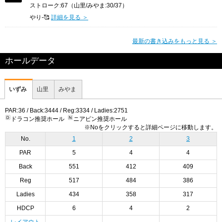
ストローク:67（山里/みやま:30/37）
やり‐🥰
詳細を見る ＞
最新の書き込みをもっと見る ＞
ホールデータ
いずみ
山里
みやま
PAR:36 / Back:3444 / Reg:3334 / Ladies:2751
ドラコン推奨ホール
ニアピン推奨ホール
※Noをクリックすると詳細ページに移動します。
No.
1
2
3
PAR
5
4
4
Back
551
412
409
Reg
517
484
386
Ladies
434
358
317
HDCP
6
4
2
レイアウト