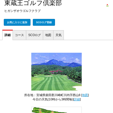
東蔵王ゴルフ倶楽部
ヒガシザオウゴルフクラブ
お気に入りに追加
SCOログ登録
詳細
コース
SCOログ
地図
天気
所在地：宮城県柴田郡川崎町川内字西山8 [
地図
]
今日の天気
(10時から3時間毎)[
詳細
]
コース全景