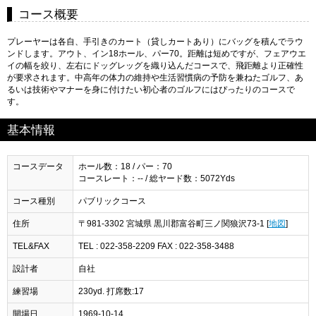
コース概要
プレーヤーは各自、手引きのカート（貸しカートあり）にバッグを積んでラウ
ンドします。アウト、イン18ホール、パー70。距離は短めですが、フェアウエ
イの幅を絞り、左右にドッグレッグを織り込んだコースで、飛距離より正確性
が要求されます。中高年の体力の維持や生活習慣病の予防を兼ねたゴルフ、あ
るいは技術やマナーを身に付けたい初心者のゴルフにはぴったりのコースで
す。
基本情報
コースデータ
ホール数：18 / パー：70
コースレート：-- / 総ヤード数：5072Yds
コース種別
パブリックコース
住所
〒981-3302 宮城県 黒川郡富谷町三ノ関狼沢73-1 [
地図
]
TEL&FAX
TEL : 022-358-2209 FAX : 022-358-3488
設計者
自社
練習場
230yd. 打席数:17
開場日
1969-10-14