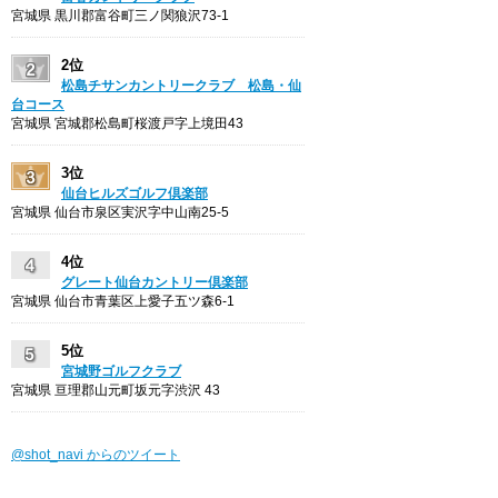
宮城県 黒川郡富谷町三ノ関狼沢73-1
2位
松島チサンカントリークラブ 松島・仙
台コース
宮城県 宮城郡松島町桜渡戸字上境田43
3位
仙台ヒルズゴルフ倶楽部
宮城県 仙台市泉区実沢字中山南25-5
4位
グレート仙台カントリー倶楽部
宮城県 仙台市青葉区上愛子五ツ森6-1
5位
宮城野ゴルフクラブ
宮城県 亘理郡山元町坂元字渋沢 43
@shot_navi からのツイート