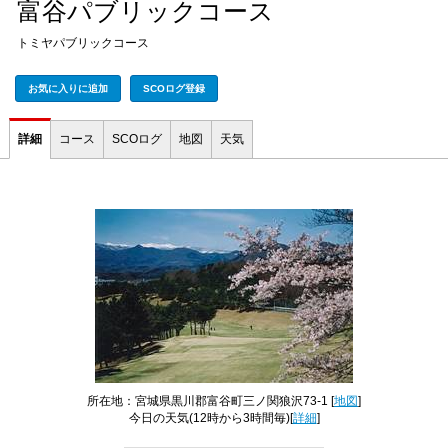
富谷パブリックコース
トミヤパブリックコース
お気に入りに追加
SCOログ登録
詳細
コース
SCOログ
地図
天気
所在地：宮城県黒川郡富谷町三ノ関狼沢73-1 [
地図
]
今日の天気
(12時から3時間毎)[
詳細
]