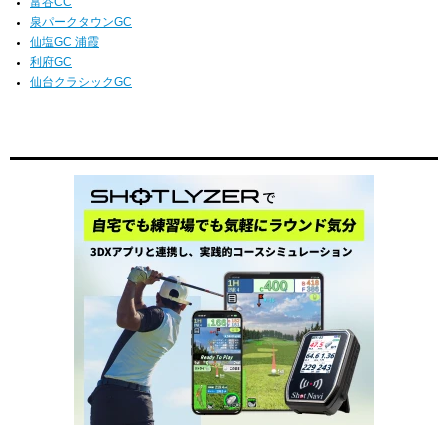
富谷CC
泉パークタウンGC
仙塩GC 浦霞
利府GC
仙台クラシックGC