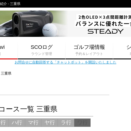
紹介 - 三重県
vi
SCOログ
ゴルフ場情報
報
ラウンド管理
予約＆レイアウト
お問合せに自動回答する「チャットボット」を開設いたしました
三重県
コース一覧 三重県
ナ行
ハ行
マ行
ヤ行
ラ行
ワ行