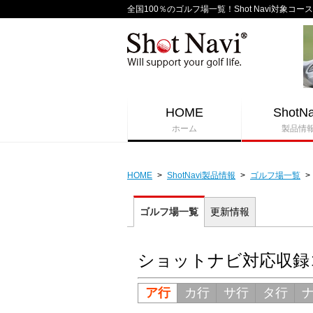
全国100％のゴルフ場一覧！Shot Navi対象コース
HOME
ShotNa
ホーム
製品情
HOME
>
ShotNavi製品情報
>
ゴルフ場一覧
>
ゴルフ場一覧
更新情報
ショットナビ対応収録
ア行
カ行
サ行
タ行