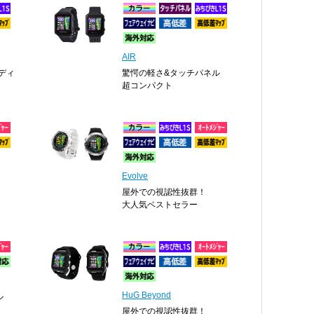
AIR
ディ
驚愕の軽さ&タッチパネル
超コンパクト
Evolve
屋外での視認性抜群！
大人気ベストセラー
HuG Beyond
ル
屋外での視認性抜群！