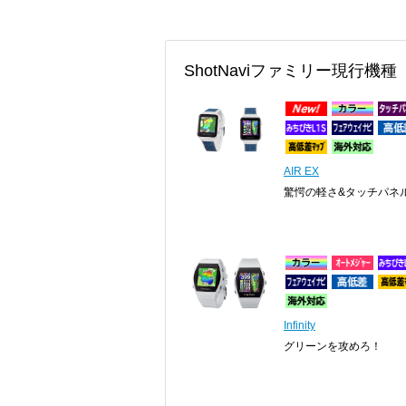
ShotNaviファミリー現行機種
AIR EX
驚愕の軽さ&タッチパネ
Infinity
グリーンを攻めろ！