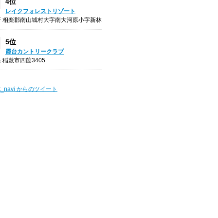
4位
レイクフォレストリゾート
府 相楽郡南山城村大字南大河原小字新林
5位
霞台カントリークラブ
 稲敷市四箇3405
t_navi からのツイート