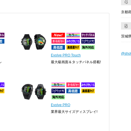
京都
茨城県
@sho
Evolve PRO Touch
ル
最大級画面＆タッチパネル搭載!
Evolve PRO
業界最大サイズディスプレイ!