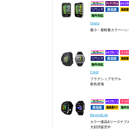
Granz
最小・最軽量カラーハン
Crest
フラグシップモデル
新色登場
BeyondLite
カラー液晶&リーズナブ
大好評販売中