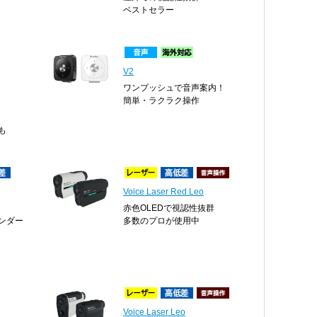
ベストセラー
V2
ワンプッシュで音声案内！
簡単・ラクラク操作
も
Voice Laser Red Leo
赤色OLEDで視認性抜群
ンダー
多数のプロが使用中
Voice Laser Leo