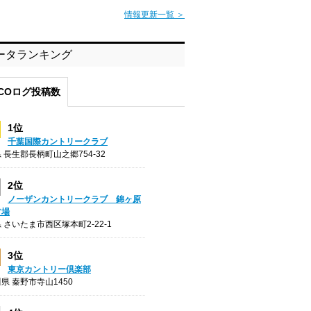
情報更新一覧 ＞
ータランキング
COログ投稿数
1位
千葉国際カントリークラブ
 長生郡長柄町山之郷754-32
2位
ノーザンカントリークラブ 錦ヶ原
フ場
 さいたま市西区塚本町2-22-1
3位
東京カントリー倶楽部
県 秦野市寺山1450