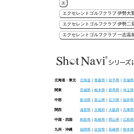
エ
エクセレントゴルフクラブ 伊勢大
エクセレントゴルフクラブ 伊勢二
エクセレントゴルフクラブ 一志温
北海道・東北
北海道
｜
青森県
｜
岩手県
｜
宮城県
関東
茨城県
｜
栃木県
｜
群馬県
｜
埼玉県
中部
新潟県
｜
富山県
｜
石川県
｜
福井県
関西
滋賀県
｜
京都府
｜
大阪府
｜
兵庫県
中国・四国
鳥取県
｜
島根県
｜
岡山県
｜
広島県
九州・沖縄
福岡県
｜
佐賀県
｜
長崎県
｜
熊本県