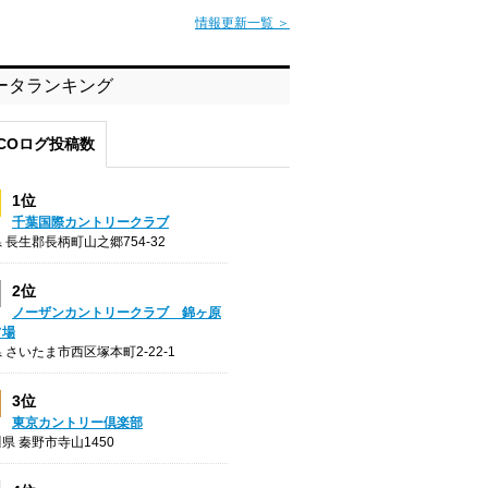
情報更新一覧 ＞
ータランキング
COログ投稿数
1位
千葉国際カントリークラブ
 長生郡長柄町山之郷754-32
2位
ノーザンカントリークラブ 錦ヶ原
フ場
 さいたま市西区塚本町2-22-1
3位
東京カントリー倶楽部
県 秦野市寺山1450