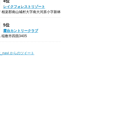
4位
レイクフォレストリゾート
府 相楽郡南山城村大字南大河原小字新林
5位
霞台カントリークラブ
 稲敷市四箇3405
t_navi からのツイート