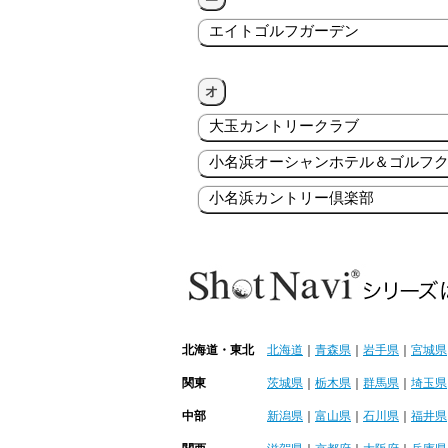
エイトゴルフガーデン
オ
大玉カントリークラブ
小名浜オーシャンホテル＆ゴルフ
小名浜カントリー倶楽部
北海道・東北
北海道
｜
青森県
｜
岩手県
｜
宮城県
関東
茨城県
｜
栃木県
｜
群馬県
｜
埼玉県
中部
新潟県
｜
富山県
｜
石川県
｜
福井県