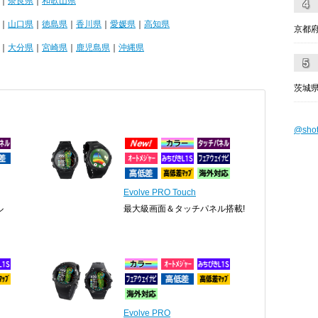
｜
奈良県
｜
和歌山県
｜
山口県
｜
徳島県
｜
香川県
｜
愛媛県
｜
高知県
京都
｜
大分県
｜
宮崎県
｜
鹿児島県
｜
沖縄県
茨城県
@sho
Evolve PRO Touch
ル
最大級画面＆タッチパネル搭載!
Evolve PRO