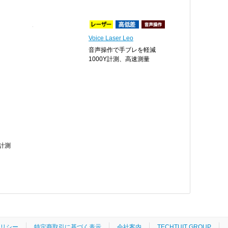
Voice Laser Leo
音声操作で手ブレを軽減
1000Y計測、高速測量
Y計測
リシー
特定商取引に基づく表示
会社案内
TECHTUIT GROUP