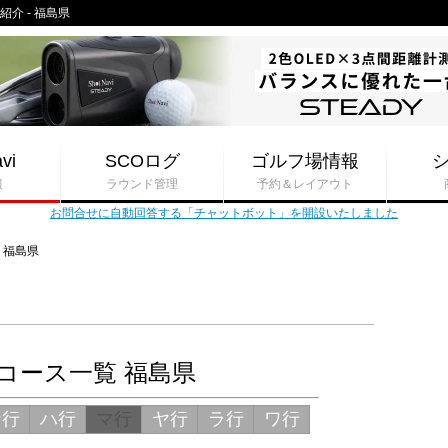
紹介 - 福島県
vi
SCOログ
ゴルフ場情報
報
ラウンド管理
予約＆レイアウト
お問合せに自動回答する「チャットボット」を開設いたしました
福島県
コース一覧 福島県
ナ行
ハ行
マ行
ヤ行
ラ行
ワ行