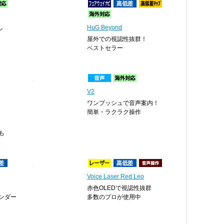
HuG Beyond
ル
屋外での視認性抜群！
ベストセラー
V2
ワンプッシュで音声案内！
簡単・ラクラク操作
も
Voice Laser Red Leo
赤色OLEDで視認性抜群
ンダー
多数のプロが使用中