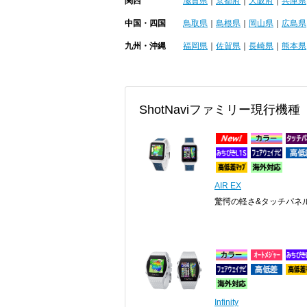
関西
滋賀県
｜
京都府
｜
大阪府
｜
兵庫県
中国・四国
鳥取県
｜
島根県
｜
岡山県
｜
広島県
九州・沖縄
福岡県
｜
佐賀県
｜
長崎県
｜
熊本県
ShotNaviファミリー現行機種
AIR EX
驚愕の軽さ&タッチパネ
Infinity