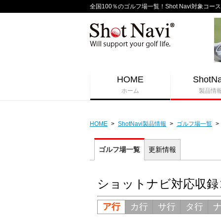
全国100％のゴルフ場一覧！Shot Navi対象コース
HOME
ShotNa
ホーム
製品情
HOME
>
ShotNavi製品情報
>
ゴルフ場一覧
>
ゴルフ場一覧
更新情報
ショットナビ対応収録
ア行
カ行
サ行
タ行