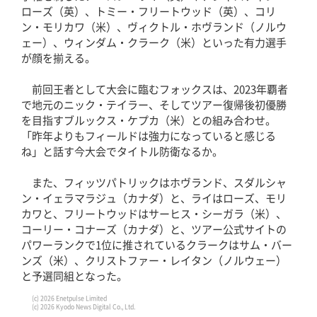
ローズ（英）、トミー・フリートウッド（英）、コリ
ン・モリカワ（米）、ヴィクトル・ホヴランド（ノルウ
ェー）、ウィンダム・クラーク（米）といった有力選手
が顔を揃える。
前回王者として大会に臨むフォックスは、2023年覇者
で地元のニック・テイラー、そしてツアー復帰後初優勝
を目指すブルックス・ケプカ（米）との組み合わせ。
「昨年よりもフィールドは強力になっていると感じる
ね」と話す今大会でタイトル防衛なるか。
また、フィッツパトリックはホヴランド、スダルシャ
ン・イェラマラジュ（カナダ）と、ライはローズ、モリ
カワと、フリートウッドはサーヒス・シーガラ（米）、
コーリー・コナーズ（カナダ）と、ツアー公式サイトの
パワーランクで1位に推されているクラークはサム・バー
ンズ（米）、クリストファー・レイタン（ノルウェー）
と予選同組となった。
(c) 2026 Enetpulse Limited
(c) 2026 Kyodo News Digital Co., Ltd.