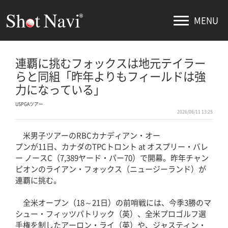
MENU
連覇に挑むフォックスは地元テイラー
らと同組「昨年よりもフィールドは強
力になっている」
USPGAツアー
2026/06/11 13:25
米男子ツアーのRBCカナディアン・オー
プンが11日、カナダのTPCトロント at オスプリー・バレ
ー ノースC（7,389ヤード・パー70）で開幕。昨年チャン
ピオンのライアン・フォックス（ニュージーランド）が
連覇に挑む。
全米オープン（18～21日）の前哨戦には、今季3勝のマ
シュー・フィッツパトリック（英）、全米プロゴルフ選
手権を制したアーロン・ライ（英）や、ジャスティン・