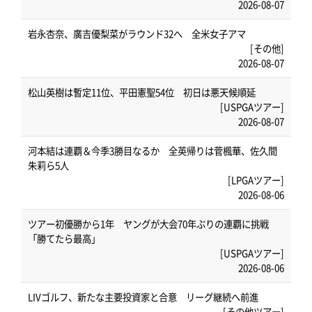
2026-08-07
岩永杏奈、廣吉優梨菜がラウンド32へ 全米女子アマ
[その他]
2026-08-07
松山英樹は暫定11位、平田憲聖54位 初日は悪天候順延
[USPGAツアー]
2026-08-07
河本結は連覇＆今季3勝目なるか 全英帰りは菅楓華、佐久間
朱莉ら5人
[LPGAツアー]
2026-08-06
ツアー初優勝から1年 ヤングが大会70年ぶりの連覇に挑戦
「勝てたら最高」
[USPGAツアー]
2026-08-06
LIVゴルフ、新たな主要投資家と合意 リーグ継続へ前進
[その他ツアー]