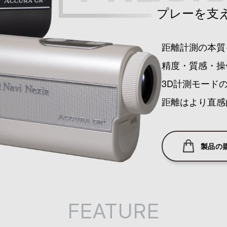
プレーを支
距離計測の本質
精度・質感・操
3D計測モード
距離はより直感
製品の
FEATURE