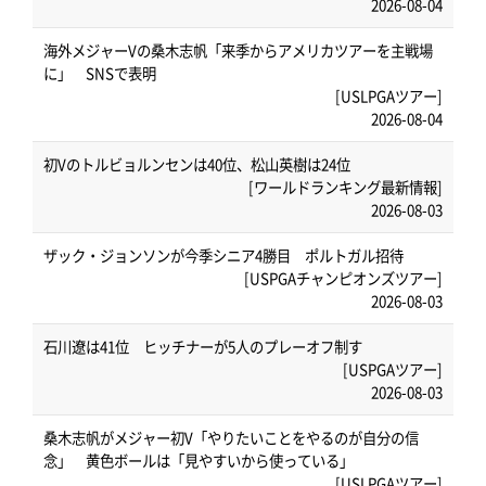
2026-08-04
海外メジャーVの桑木志帆「来季からアメリカツアーを主戦場
に」 SNSで表明
[USLPGAツアー]
2026-08-04
初Vのトルビョルンセンは40位、松山英樹は24位
[ワールドランキング最新情報]
2026-08-03
ザック・ジョンソンが今季シニア4勝目 ポルトガル招待
[USPGAチャンピオンズツアー]
2026-08-03
石川遼は41位 ヒッチナーが5人のプレーオフ制す
[USPGAツアー]
2026-08-03
桑木志帆がメジャー初V「やりたいことをやるのが自分の信
念」 黄色ボールは「見やすいから使っている」
[USLPGAツアー]