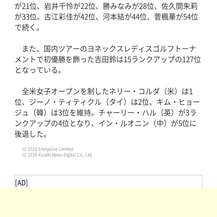
が21位、岩井千怜が22位、勝みなみが28位、佐久間朱莉
が33位、古江彩佳が42位、河本結が44位、菅楓華が54位
で続く。
また、国内ツアーのヨネックスレディスゴルフトーナ
メントで初優勝を飾った吉田鈴は15ランクアップの127位
となっている。
全米女子オープンを制したネリー・コルダ（米）は1
位、ジーノ・ティティクル（タイ）は2位、キム・ヒョー
ジュ（韓）は3位を維持。チャーリー・ハル（英）が3ラ
ンクアップの4位となり、イン・ルオニン（中）が5位に
後退した。
(c) 2026 Enetpulse Limited
(c) 2026 Kyodo News Digital Co., Ltd.
[AD]