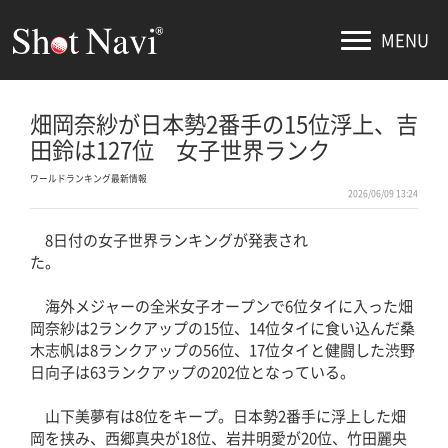
MENU
畑岡奈紗が日本勢2番手の15位浮上、吉
田鈴は127位 女子世界ランク
ワールドランキング最新情報
2026/06/09 13:24
8日付の女子世界ランキングが発表され
た。
海外メジャーの全米女子オープンで6位タイに入った畑
岡奈紗は2ランクアップの15位、14位タイに食い込んだ桑
木志帆は8ランクアップの56位、17位タイと健闘した渋野
日向子は63ランクアップの202位となっている。
山下美夢有は8位をキープ。日本勢2番手に浮上した畑
岡を挟み、西郷真央が18位、岩井明愛が20位、竹田麗央