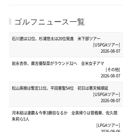
ゴルフニュース一覧
石川遼は12位、杉浦悠太は20位発進 米下部ツアー
[USPGAツアー]
2026-08-07
岩永杏奈、廣吉優梨菜がラウンド32へ 全米女子アマ
[その他]
2026-08-07
松山英樹は暫定11位、平田憲聖54位 初日は悪天候順延
[USPGAツアー]
2026-08-07
河本結は連覇＆今季3勝目なるか 全英帰りは菅楓華、佐久間
朱莉ら5人
[LPGAツアー]
2026-08-06