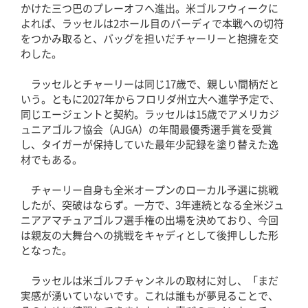
かけた三つ巴のプレーオフへ進出。米ゴルフウィークに
よれば、ラッセルは2ホール目のバーディで本戦への切符
をつかみ取ると、バッグを担いだチャーリーと抱擁を交
わした。
ラッセルとチャーリーは同じ17歳で、親しい間柄だと
いう。ともに2027年からフロリダ州立大へ進学予定で、
同じエージェントと契約。ラッセルは15歳でアメリカジ
ュニアゴルフ協会（AJGA）の年間最優秀選手賞を受賞
し、タイガーが保持していた最年少記録を塗り替えた逸
材でもある。
チャーリー自身も全米オープンのローカル予選に挑戦
したが、突破はならず。一方で、3年連続となる全米ジュ
ニアアマチュアゴルフ選手権の出場を決めており、今回
は親友の大舞台への挑戦をキャディとして後押しした形
となった。
ラッセルは米ゴルフチャンネルの取材に対し、「まだ
実感が湧いていないです。これは誰もが夢見ることで、