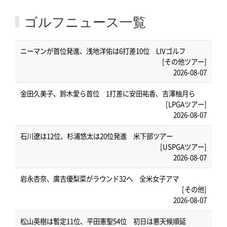
ゴルフニュース一覧
ニーマンが首位発進、浅地洋佑は6打差10位 LIVゴルフ
[その他ツアー]
2026-08-07
金田久美子、鈴木愛ら首位 1打差に安田祐香、吉澤柚月ら
[LPGAツアー]
2026-08-07
石川遼は12位、杉浦悠太は20位発進 米下部ツアー
[USPGAツアー]
2026-08-07
岩永杏奈、廣吉優梨菜がラウンド32へ 全米女子アマ
[その他]
2026-08-07
松山英樹は暫定11位、平田憲聖54位 初日は悪天候順延