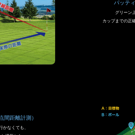
パッテ
グリーン
カップまでの正
3点間距離計測）
行かなくても、