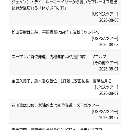
ジェイソン・デイ、ルーキーイヤーから続いたプレーオフ進出
記録が途切れる「体がボロボロ」
[USPGAツアー]
2026-08-08
松山英樹は26位、平田憲聖は64位で決勝ラウンドへ
[USPGAツアー]
2026-08-08
ニーマンが首位発進、浅地洋佑は6打差10位 LIVゴルフ
[その他ツアー]
2026-08-07
金田久美子、鈴木愛ら首位 1打差に安田祐香、吉澤柚月ら
[LPGAツアー]
2026-08-07
石川遼は12位、杉浦悠太は20位発進 米下部ツアー
[USPGAツアー]
2026-08-07
岩永杏奈、廣吉優梨菜がラウンド32へ 全米女子アマ