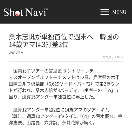
MENU
桑木志帆が単独首位で週末へ 韓国の
14歳アマは3打差2位
LPGAツアー
2026/06/12 18:22
国内女子ツアーの宮里藍 サントリーレデ
ィスオープンゴルフトーナメントは12日、兵庫県の六甲
国際ゴルフ倶楽部（6,619ヤード・パー72）で第2ラウン
ドが行われ、桑木志帆が8バーディ、1ボギーの「65」で
回り、通算15アンダー単独首位に浮上した。
通算12アンダー単独2位に14歳アマのソア・キム
（韓）、通算10アンダー3位タイに「64」の荒木優奈、金
澤志奈、山路晶、穴井詩、永井花奈が続く。