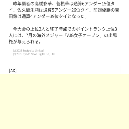
昨年覇者の高橋彩華、菅楓華は通算6アンダー15位タ
イ、佐久間朱莉は通算5アンダー26位タイ、前週優勝の吉
田鈴は通算4アンダー39位タイとなった。
今大会の上位2人と終了時点でのポイントランク上位3
人には、7月の海外メジャー「AIG女子オープン」の出場
権が与えられる。
(c) 2026 Enetpulse Limited
(c) 2026 Kyodo News Digital Co., Ltd.
[AD]