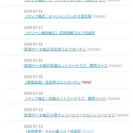
2026-07-21
［マップ修正］オーシャンリンクス宮古島
[
Update
]
2026-07-17
［グリーン種別修正］広島国際ゴルフ倶楽部
2026-07-16
[高度データ修正]北谷津ゴルフガーデン
[
Update
]
2026-07-16
[高度データ修正]武蔵カントリークラブ 豊岡コース
[
Update
]
2026-07-16
［新規追加〕北谷津ゴルフガーデン
[
New!
]
2026-07-16
［マップ修正〕武蔵カントリークラブ 豊岡コース
[
Update
]
2026-07-13
[高度データ修正]小萱チェリークリークカントリークラブ
[
Update
]
2026-07-13
［名称変更〕さがの森ゴルフ倶楽部
[
Modify
]