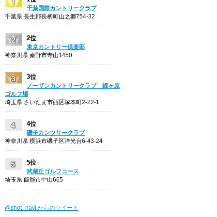
千葉国際カントリークラブ
千葉県 長生郡長柄町山之郷754-32
2位
東京カントリー倶楽部
神奈川県 秦野市寺山1450
3位
ノーザンカントリークラブ 錦ヶ原
ゴルフ場
埼玉県 さいたま市西区塚本町2-22-1
4位
磯子カンツリークラブ
神奈川県 横浜市磯子区洋光台6-43-24
5位
武蔵丘ゴルフコース
埼玉県 飯能市中山665
@shot_navi からのツイート