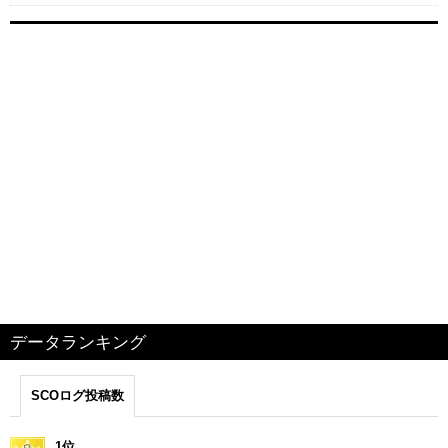
データランキング
SCOログ投稿数
1位