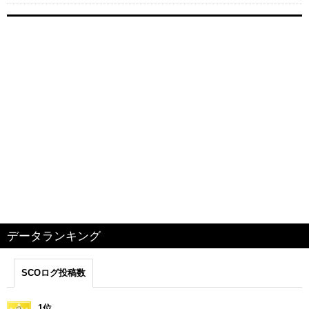
データランキング
SCOログ投稿数
1位