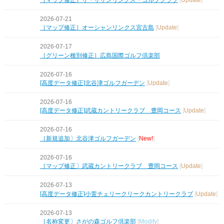
2026-07-21
［マップ修正］オーシャンリンクス宮古島
[
Update
]
2026-07-17
［グリーン種別修正］広島国際ゴルフ倶楽部
2026-07-16
[高度データ修正]北谷津ゴルフガーデン
[
Update
]
2026-07-16
[高度データ修正]武蔵カントリークラブ 豊岡コース
[
Update
]
2026-07-16
［新規追加〕北谷津ゴルフガーデン
[
New!
]
2026-07-16
［マップ修正〕武蔵カントリークラブ 豊岡コース
[
Update
]
2026-07-13
[高度データ修正]小萱チェリークリークカントリークラブ
[
Update
]
2026-07-13
［名称変更〕さがの森ゴルフ倶楽部
[
Modify
]