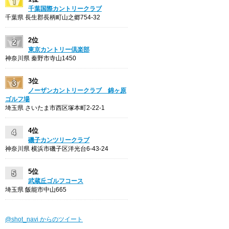
千葉国際カントリークラブ
千葉県 長生郡長柄町山之郷754-32
2位
東京カントリー倶楽部
神奈川県 秦野市寺山1450
3位
ノーザンカントリークラブ 錦ヶ原
ゴルフ場
埼玉県 さいたま市西区塚本町2-22-1
4位
磯子カンツリークラブ
神奈川県 横浜市磯子区洋光台6-43-24
5位
武蔵丘ゴルフコース
埼玉県 飯能市中山665
@shot_navi からのツイート