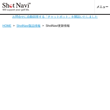
メニュー
お問合せに自動回答する「チャットボット」を開設いたしました
HOME
>
ShotNavi製品情報
>
ShotNavi更新情報