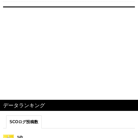
データランキング
SCOログ投稿数
1位