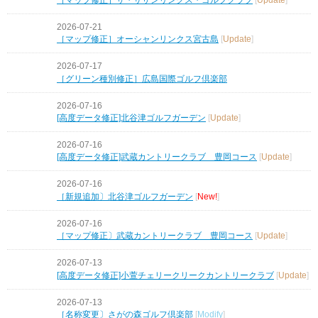
2026-07-21
［マップ修正］オーシャンリンクス宮古島
[
Update
]
2026-07-17
［グリーン種別修正］広島国際ゴルフ倶楽部
2026-07-16
[高度データ修正]北谷津ゴルフガーデン
[
Update
]
2026-07-16
[高度データ修正]武蔵カントリークラブ 豊岡コース
[
Update
]
2026-07-16
［新規追加〕北谷津ゴルフガーデン
[
New!
]
2026-07-16
［マップ修正〕武蔵カントリークラブ 豊岡コース
[
Update
]
2026-07-13
[高度データ修正]小萱チェリークリークカントリークラブ
[
Update
]
2026-07-13
［名称変更〕さがの森ゴルフ倶楽部
[
Modify
]