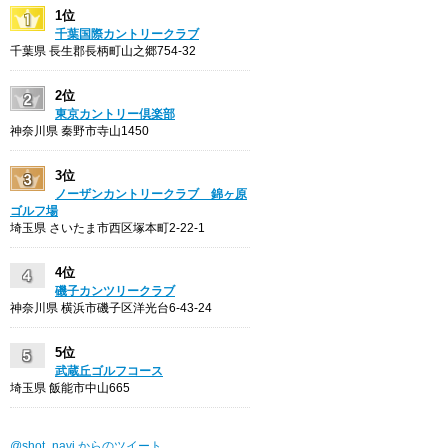
1位
千葉国際カントリークラブ
千葉県 長生郡長柄町山之郷754-32
2位
東京カントリー倶楽部
神奈川県 秦野市寺山1450
3位
ノーザンカントリークラブ 錦ヶ原
ゴルフ場
埼玉県 さいたま市西区塚本町2-22-1
4位
磯子カンツリークラブ
神奈川県 横浜市磯子区洋光台6-43-24
5位
武蔵丘ゴルフコース
埼玉県 飯能市中山665
@shot_navi からのツイート