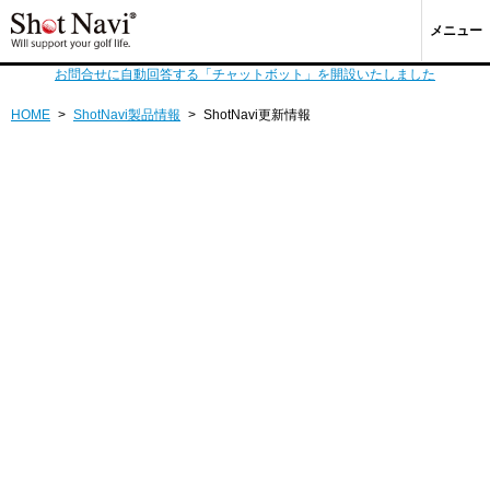
メニュー
お問合せに自動回答する「チャットボット」を開設いたしました
HOME
>
ShotNavi製品情報
>
ShotNavi更新情報