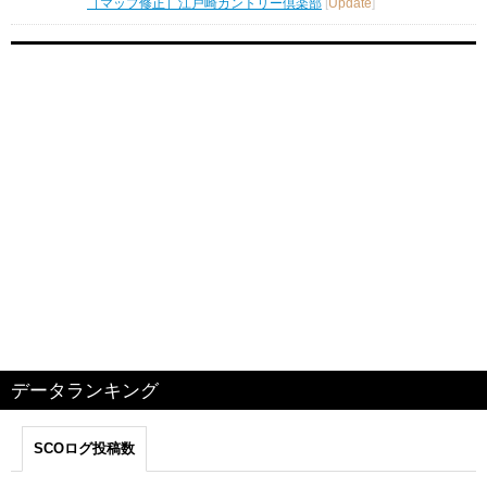
［マップ修正］江戸崎カントリー倶楽部
[
Update
]
データランキング
SCOログ投稿数