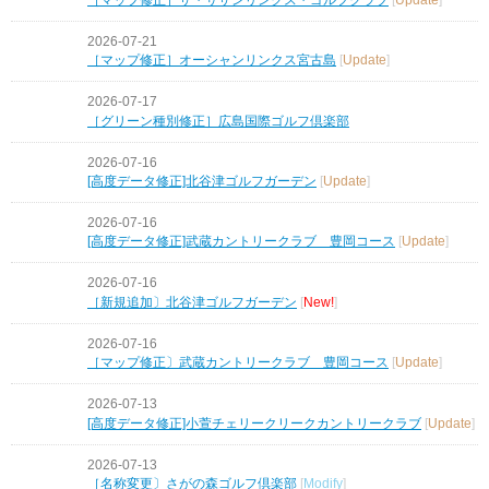
2026-07-21
［マップ修正］オーシャンリンクス宮古島
[
Update
]
2026-07-17
［グリーン種別修正］広島国際ゴルフ倶楽部
2026-07-16
[高度データ修正]北谷津ゴルフガーデン
[
Update
]
2026-07-16
[高度データ修正]武蔵カントリークラブ 豊岡コース
[
Update
]
2026-07-16
［新規追加〕北谷津ゴルフガーデン
[
New!
]
2026-07-16
［マップ修正〕武蔵カントリークラブ 豊岡コース
[
Update
]
2026-07-13
[高度データ修正]小萱チェリークリークカントリークラブ
[
Update
]
2026-07-13
［名称変更〕さがの森ゴルフ倶楽部
[
Modify
]