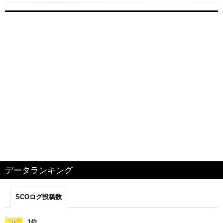
データランキング
SCOログ投稿数
1位