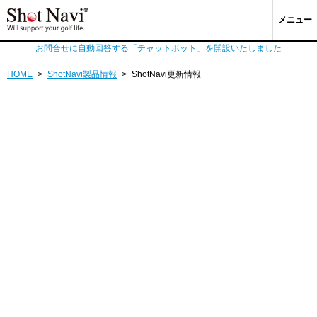
メニュー
お問合せに自動回答する「チャットボット」を開設いたしました
HOME
>
ShotNavi製品情報
>
ShotNavi更新情報