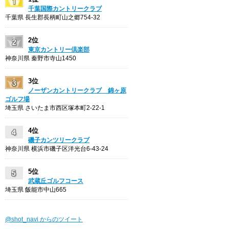
千葉国際カントリークラブ
千葉県 長生郡長柄町山之郷754-32
2位
東京カントリー倶楽部
神奈川県 秦野市寺山1450
3位
ノーザンカントリークラブ 錦ヶ原
ゴルフ場
埼玉県 さいたま市西区塚本町2-22-1
4位
磯子カンツリークラブ
神奈川県 横浜市磯子区洋光台6-43-24
5位
武蔵丘ゴルフコース
埼玉県 飯能市中山665
@shot_navi からのツイート