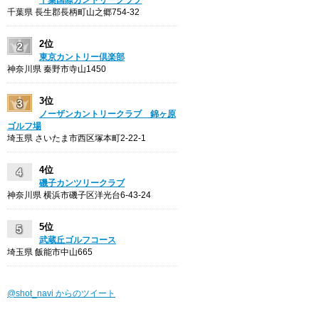
千葉県 長生郡長柄町山之郷754-32
2位
東京カントリー倶楽部
神奈川県 秦野市寺山1450
3位
ノーザンカントリークラブ 錦ヶ原
ゴルフ場
埼玉県 さいたま市西区塚本町2-22-1
4位
磯子カンツリークラブ
神奈川県 横浜市磯子区洋光台6-43-24
5位
武蔵丘ゴルフコース
埼玉県 飯能市中山665
@shot_navi からのツイート