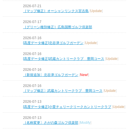
2026-07-21
［マップ修正］オーシャンリンクス宮古島
[
Update
]
2026-07-17
［グリーン種別修正］広島国際ゴルフ倶楽部
2026-07-16
[高度データ修正]北谷津ゴルフガーデン
[
Update
]
2026-07-16
[高度データ修正]武蔵カントリークラブ 豊岡コース
[
Update
]
2026-07-16
［新規追加〕北谷津ゴルフガーデン
[
New!
]
2026-07-16
［マップ修正〕武蔵カントリークラブ 豊岡コース
[
Update
]
2026-07-13
[高度データ修正]小萱チェリークリークカントリークラブ
[
Update
]
2026-07-13
［名称変更〕さがの森ゴルフ倶楽部
[
Modify
]