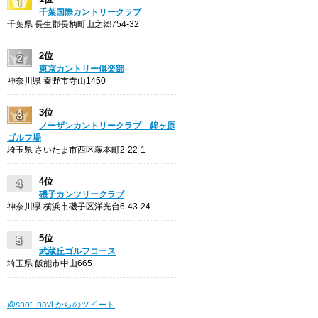
千葉国際カントリークラブ
千葉県 長生郡長柄町山之郷754-32
2位
東京カントリー倶楽部
神奈川県 秦野市寺山1450
3位
ノーザンカントリークラブ 錦ヶ原
ゴルフ場
埼玉県 さいたま市西区塚本町2-22-1
4位
磯子カンツリークラブ
神奈川県 横浜市磯子区洋光台6-43-24
5位
武蔵丘ゴルフコース
埼玉県 飯能市中山665
@shot_navi からのツイート