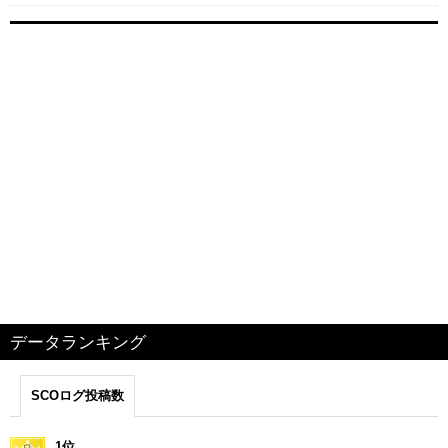
データランキング
SCOログ投稿数
1位