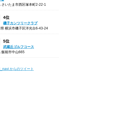
 さいたま市西区塚本町2-22-1
4位
磯子カンツリークラブ
県 横浜市磯子区洋光台6-43-24
5位
武蔵丘ゴルフコース
 飯能市中山665
t_navi からのツイート