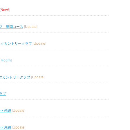
[
New!
]
ブ 豊岡コース
[
Update
]
ークカントリークラブ
[
Update
]
[
Modify
]
クカントリークラブ
[
Update
]
ラブ
ート沖縄
[
Update
]
ート沖縄
[
Update
]