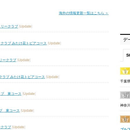
海外の情報更新一覧はこちら ＞
トリークラブ
[
Update
]
デ
フクラブ みたけ花トピアコース
[
Update
]
S
リークラブ
[
Update
]
クラブ みたけ花トピアコース
[
Update
]
千葉県
ラブ 東コース
[
Update
]
神奈川
ブ 東コース
[
Update
]
ークラブ
[
Update
]
ゴル