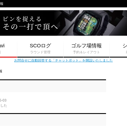
情報
vi
SCOログ
ゴルフ場情報
報
ラウンド管理
予約＆レイアウト
お問合せに自動回答する「チャットボット」を開設いたしました
報
5-03
ました