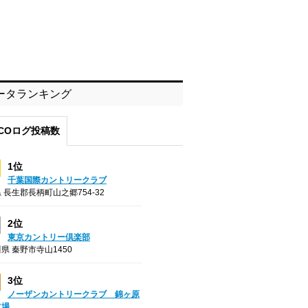
ータランキング
COログ投稿数
1位
千葉国際カントリークラブ
 長生郡長柄町山之郷754-32
2位
東京カントリー倶楽部
県 秦野市寺山1450
3位
ノーザンカントリークラブ 錦ヶ原
フ場