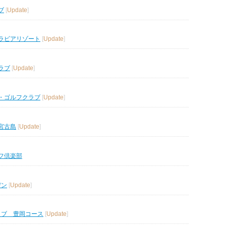
ブ
[
Update
]
ラビアリゾート
[
Update
]
ラブ
[
Update
]
・ゴルフクラブ
[
Update
]
宮古島
[
Update
]
フ倶楽部
デン
[
Update
]
ラブ 豊岡コース
[
Update
]