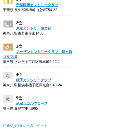
千葉国際カントリークラブ
千葉県 長生郡長柄町山之郷754-32
2位
東京カントリー倶楽部
神奈川県 秦野市寺山1450
3位
ノーザンカントリークラブ 錦ヶ原
ゴルフ場
埼玉県 さいたま市西区塚本町2-22-1
4位
磯子カンツリークラブ
神奈川県 横浜市磯子区洋光台6-43-24
5位
武蔵丘ゴルフコース
埼玉県 飯能市中山665
@shot_navi からのツイート