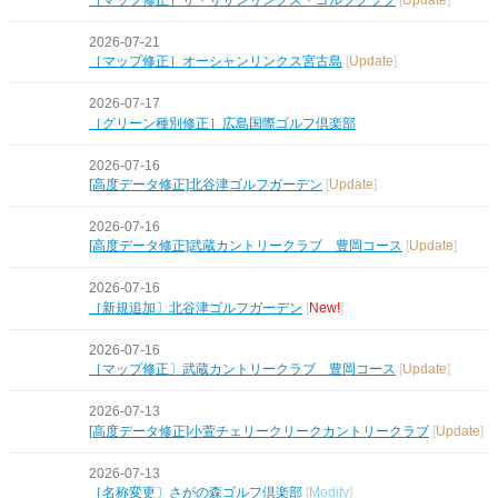
2026-07-21
［マップ修正］オーシャンリンクス宮古島
[
Update
]
2026-07-17
［グリーン種別修正］広島国際ゴルフ倶楽部
2026-07-16
[高度データ修正]北谷津ゴルフガーデン
[
Update
]
2026-07-16
[高度データ修正]武蔵カントリークラブ 豊岡コース
[
Update
]
2026-07-16
［新規追加〕北谷津ゴルフガーデン
[
New!
]
2026-07-16
［マップ修正〕武蔵カントリークラブ 豊岡コース
[
Update
]
2026-07-13
[高度データ修正]小萱チェリークリークカントリークラブ
[
Update
]
2026-07-13
［名称変更〕さがの森ゴルフ倶楽部
[
Modify
]