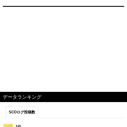
データランキング
SCOログ投稿数
1位