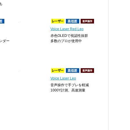
も
Voice Laser Red Leo
赤色OLEDで視認性抜群
ンダー
多数のプロが使用中
Voice Laser Leo
音声操作で手ブレを軽減
1000Y計測、高速測量