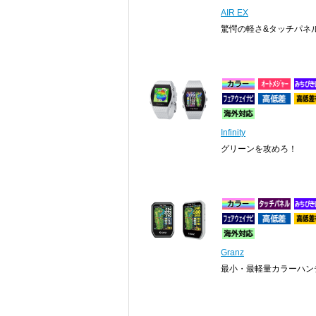
AIR EX
驚愕の軽さ&タッチパネ
Infinity
グリーンを攻めろ！
Granz
最小・最軽量カラーハン