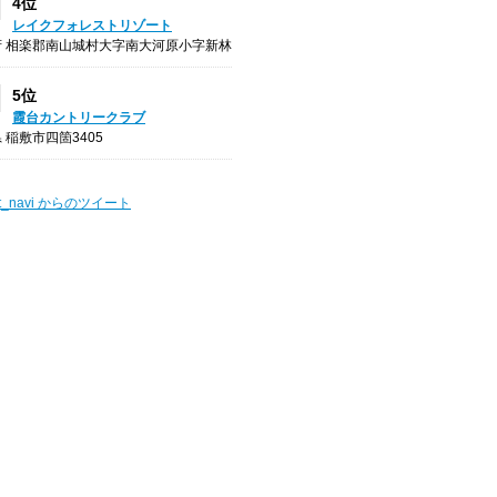
4位
レイクフォレストリゾート
府 相楽郡南山城村大字南大河原小字新林
5位
霞台カントリークラブ
 稲敷市四箇3405
t_navi からのツイート