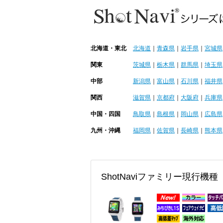
北海道・東北
北海道
｜
青森県
｜
岩手県
｜
宮城県
関東
茨城県
｜
栃木県
｜
群馬県
｜
埼玉県
中部
新潟県
｜
富山県
｜
石川県
｜
福井県
関西
滋賀県
｜
京都府
｜
大阪府
｜
兵庫県
中国・四国
鳥取県
｜
島根県
｜
岡山県
｜
広島県
九州・沖縄
福岡県
｜
佐賀県
｜
長崎県
｜
熊本県
ShotNaviファミリー現行機種