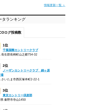
情報更新一覧 ＞
ータランキング
COログ投稿数
1位
千葉国際カントリークラブ
 長生郡長柄町山之郷754-32
2位
ノーザンカントリークラブ 錦ヶ原
フ場
 さいたま市西区塚本町2-22-1
3位
東京カントリー倶楽部
県 秦野市寺山1450