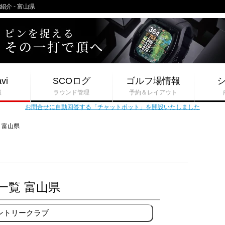
紹介 - 富山県
vi
SCOログ
ゴルフ場情報
報
ラウンド管理
予約＆レイアウト
お問合せに自動回答する「チャットボット」を開設いたしました
富山県
一覧 富山県
ントリークラブ