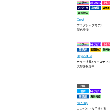
Crest
フラグシップモデル
新色登場
BeyondLite
カラー液晶&リーズナブ
大好評販売中
Neo2hp
コンパクトな手持ち型