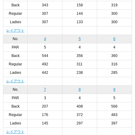
Back
343
158
319
Regular
307
144
300
Ladies
307
133
300
レイアウト
No.
4
5
6
PAR
5
4
4
Back
544
356
360
Regular
492
311
316
Ladies
442
238
285
レイアウト
No.
7
8
9
PAR
3
4
5
Back
207
408
566
Regular
176
372
483
Ladies
145
297
397
レイアウト