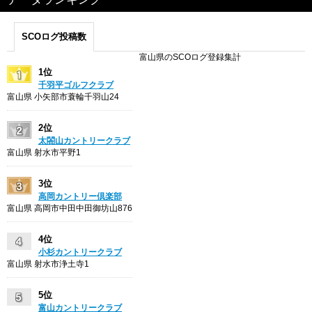
SCOログ投稿数
富山県のSCOログ登録集計
1位
千羽平ゴルフクラブ
富山県 小矢部市蓑輪千羽山24
2位
太閤山カントリークラブ
富山県 射水市平野1
3位
高岡カントリー倶楽部
富山県 高岡市中田中田御坊山876
4位
小杉カントリークラブ
富山県 射水市浄土寺1
5位
富山カントリークラブ