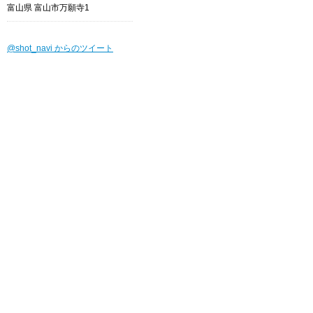
富山県 富山市万願寺1
@shot_navi からのツイート