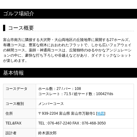
ゴルフ場紹介
コース概要
富山市南方に隣接する大沢野・大山両地区の丘陵地帯に展開する27ホールズ。
有磯コースは、豊富な樹木におおわれたフラットで、しかも広いフェアウェイ
の林間コース。薬師・神通両コースは、丘陵独特のゆるやかなアンジュレーシ
ョンの中に、豪快な打ち下ろしや谷越えなどがあり、ダイナミックなショット
が楽しめます。
基本情報
コースデータ
ホール数：27 / パー：108
コースレート：71.5 / 総ヤード数：10042Yds
コース種別
メンバーコース
住所
〒939-2204 富山県 富山市万願寺1 [
地図
]
TEL&FAX
TEL : 076-467-2240 FAX : 076-468-3050
設計者
鈴木源次郎