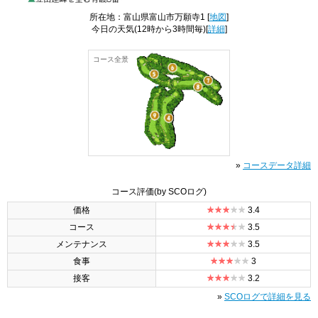
所在地：富山県富山市万願寺1 [
地図
]
今日の天気
(12時から3時間毎)[
詳細
]
コース全景
»
コースデータ詳細
コース評価
(by SCOログ)
価格
3.4
コース
3.5
メンテナンス
3.5
食事
3
接客
3.2
»
SCOログで詳細を見る