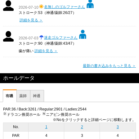
名無しのゴルファーさん
2026-07-10
ストローク:53（神通/薬師:26/27）
詳細を見る ＞
迷走ゴルファーさん
2026-07-03
ストローク:90（神通/薬師:43/47）
歯が痛い
詳細を見る ＞
最新の書き込みをもっと見る ＞
ホールデータ
有磯
薬師
神通
PAR:36 / Back:3261 / Regular:2901 / Ladies:2544
ドラコン推奨ホール
ニアピン推奨ホール
※Noをクリックすると詳細ページに移動します。
No.
1
2
3
PAR
4
3
4