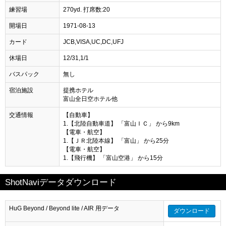
練習場
270yd. 打席数:20
開場日
1971-08-13
カード
JCB,VISA,UC,DC,UFJ
休場日
12/31,1/1
バスパック
無し
宿泊施設
提携ホテル
富山全日空ホテル他
交通情報
【自動車】
1.【北陸自動車道】 「富山ＩＣ」 から9km
【電車・航空】
1.【ＪＲ北陸本線】 「富山」 から25分
【電車・航空】
1.【飛行機】 「富山空港」 から15分
ShotNaviデータダウンロード
HuG Beyond / Beyond lite / AIR 用データ
ダウンロード