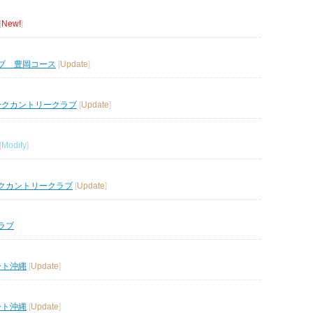
[
New!
]
ブ 豊岡コース
[
Update
]
ークカントリークラブ
[
Update
]
[
Modify
]
クカントリークラブ
[
Update
]
ラブ
ート沖縄
[
Update
]
ート沖縄
[
Update
]