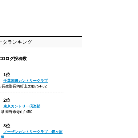
ータランキング
COログ投稿数
1位
千葉国際カントリークラブ
 長生郡長柄町山之郷754-32
2位
東京カントリー倶楽部
県 秦野市寺山1450
3位
ノーザンカントリークラブ 錦ヶ原
フ場