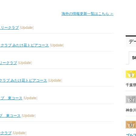
海外の情報更新一覧はこちら ＞
トリークラブ
[
Update
]
デ
フクラブ みたけ花トピアコース
[
Update
]
S
リークラブ
[
Update
]
クラブ みたけ花トピアコース
[
Update
]
千葉県
ラブ 東コース
[
Update
]
神奈川
ブ 東コース
[
Update
]
ークラブ
[
Update
]
ゴル