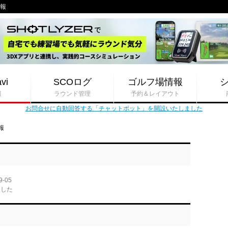
情報
vi
SCOログ
ゴルフ場情報
報
ラウンド管理
予約＆レイアウト
お問合せに自動回答する「チャットボット」を開設いたしました
報
9-05
ました