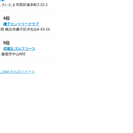
 さいたま市西区塚本町2-22-1
4位
磯子カンツリークラブ
県 横浜市磯子区洋光台6-43-24
5位
武蔵丘ゴルフコース
 飯能市中山665
t_navi からのツイート