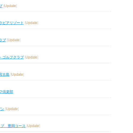
ブ
[
Update
]
ラビアリゾート
[
Update
]
ラブ
[
Update
]
・ゴルフクラブ
[
Update
]
宮古島
[
Update
]
フ倶楽部
デン
[
Update
]
ラブ 豊岡コース
[
Update
]