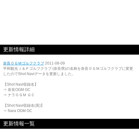
更新情報詳細
奈良ＯＧＭゴルフクラブ
2011-08-09
平和観光Ｊ＆Ｐゴルフクラブ (奈良県)の名称を奈良ＯＧＭゴルフクラブに変更
したのでShot Naviデータを更新しました。
【Shot Navi収録名】
⇒ 奈良OGM GC
⇒ ナラＯＧＭ ＧＣ
【Shot Navi収録名(英)】
⇒ Nara OGM GC
更新情報一覧