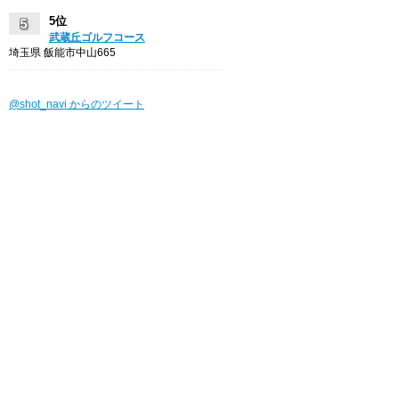
5位
武蔵丘ゴルフコース
埼玉県 飯能市中山665
@shot_navi からのツイート