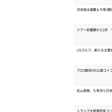
河本結は連覇＆今季3勝
ツアー初優勝から1年 
LIVゴルフ、新たな主
プロ3戦目Vの21歳コ
松山英樹、久常涼ら日本
トランプ大統領所有コ