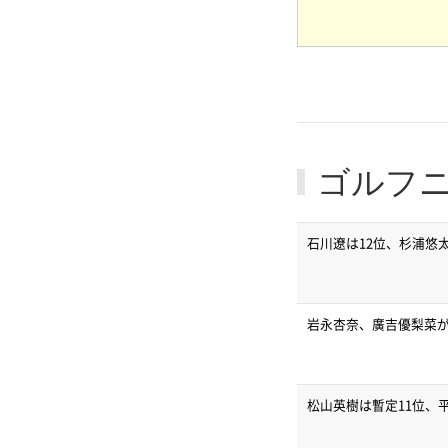
ゴルフ
石川遼は12位、杉浦悠
岩永杏奈、廣吉優梨菜が
松山英樹は暫定11位、