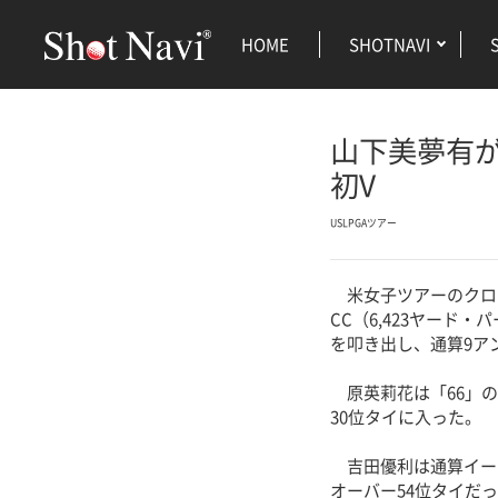
HOME
SHOTNAVI
山下美夢有が
初V
USLPGAツアー
米女子ツアーのクロー
CC（6,423ヤード
を叩き出し、通算9ア
原英莉花は「66」の
30位タイに入った。
吉田優利は通算イーブ
オーバー54位タイだ