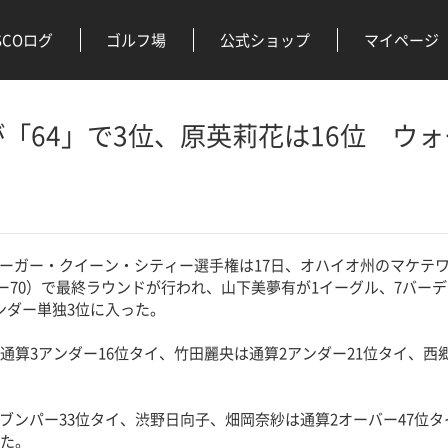
SCOログ
ゴルフ場
公式ショップ
マイページ
「64」で3位、原英莉花は16位 ウ
ガー・クイーン・シティー選手権は17日、オハイオ州のマケテ
・パー70）で最終ラウンドが行われ、山下美夢有が1イーグル、7バーデ
ンダー単独3位に入った。
通算3アンダー16位タイ、竹田麗央は通算2アンダー21位タイ、西
ンパー33位タイ、渋野日向子、畑岡奈紗は通算2オーバー47位タ
った。