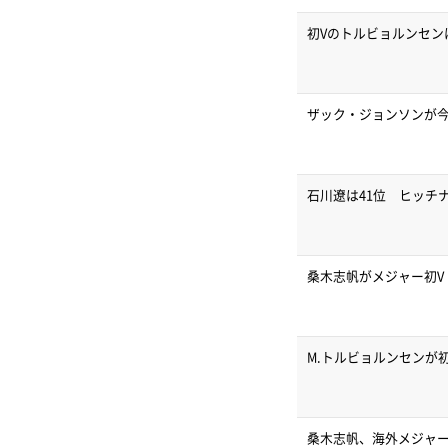
初Vのトルビョルンセンは
ザック・ジョンソンが今
石川遼は41位 ヒッチ
桑木志帆がメジャー初
M.トルビョルンセンが
桑木志帆、海外メジャ