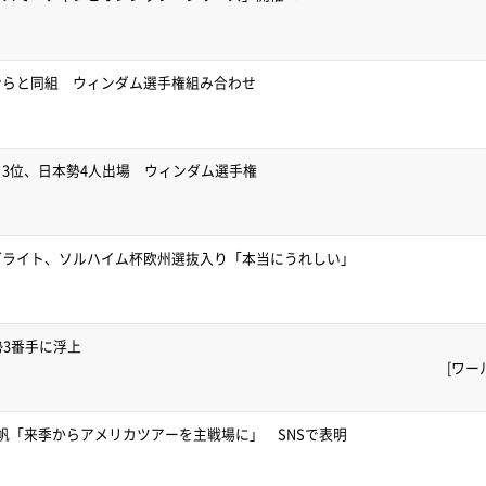
ンらと同組 ウィンダム選手権組み合わせ
3位、日本勢4人出場 ウィンダム選手権
ゼライト、ソルハイム杯欧州選抜入り「本当にうれしい」
勢3番手に浮上
[ワー
帆「来季からアメリカツアーを主戦場に」 SNSで表明