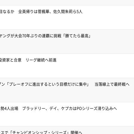
目なるか 全英帰りは菅楓華、佐久間朱莉ら5人
ヤングが大会70年ぶりの連覇に挑戦「勝てたら最高」
要投資家と合意 リーグ継続へ前進
イブン「プレーオフに進出するという目標だけに集中」 当落線上で最終戦へ
勢4人出場 ブラッドリー、デイ、ケプカはPOシリーズ滑り込みへ
ースで「チャンピオンシップ・シリーズ」開催へ