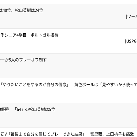
40位、松山英樹は24位
[ワー
季シニア4勝目 ポルトガル招待
[US
ナーが5人のプレーオフ制す
V「やりたいことをやるのが自分の信念」 黄色ボールは「見やすいから使っ
初優勝 「64」の松山英樹は5位
ー初V「最後まで自分を信じてプレーできた結果」 宮里藍、上田桃子も感激