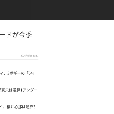
ォードが今季
2026/05/18 10:11
ワ
ィ、3ボギーの「64」
郷真央は通算1アンダー
イ、櫻井心那は通算3