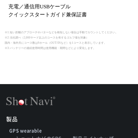
充電／通信用USBケーブル
クイックスタートガイド兼保証書
※1:短い距離のアプローチやパターなどを検知しない場合は手動でカウントしてください。
※2:当社調べ（2,000ヤード以上のコースを有するゴルフ場を対象）
国内・海外共にコース数は9ホール（OUT/INなど）を1コースと表示しています。
※3:バッテリーの連続使用時間は使用機能・期間などにより変化します。
製品
GPS wearable