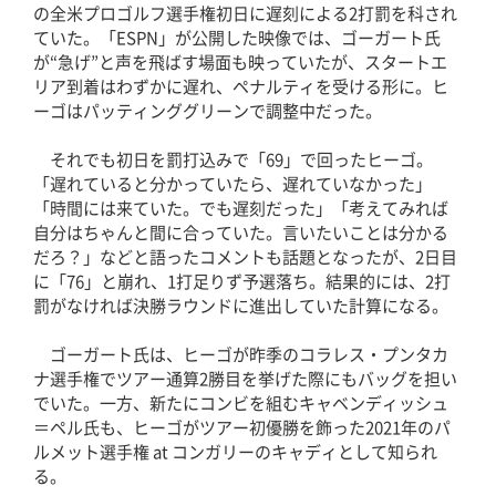
の全米プロゴルフ選手権初日に遅刻による2打罰を科され
ていた。「ESPN」が公開した映像では、ゴーガート氏
が“急げ”と声を飛ばす場面も映っていたが、スタートエ
リア到着はわずかに遅れ、ペナルティを受ける形に。ヒ
ーゴはパッティンググリーンで調整中だった。
それでも初日を罰打込みで「69」で回ったヒーゴ。
「遅れていると分かっていたら、遅れていなかった」
「時間には来ていた。でも遅刻だった」「考えてみれば
自分はちゃんと間に合っていた。言いたいことは分かる
だろ？」などと語ったコメントも話題となったが、2日目
に「76」と崩れ、1打足りず予選落ち。結果的には、2打
罰がなければ決勝ラウンドに進出していた計算になる。
ゴーガート氏は、ヒーゴが昨季のコラレス・プンタカ
ナ選手権でツアー通算2勝目を挙げた際にもバッグを担い
でいた。一方、新たにコンビを組むキャベンディッシュ
＝ペル氏も、ヒーゴがツアー初優勝を飾った2021年のパ
ルメット選手権 at コンガリーのキャディとして知られ
る。