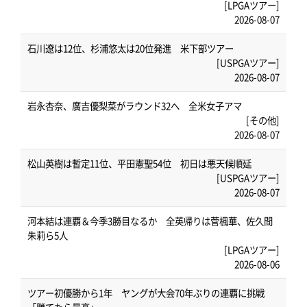
[LPGAツアー]
2026-08-07
石川遼は12位、杉浦悠太は20位発進 米下部ツアー
[USPGAツアー]
2026-08-07
岩永杏奈、廣吉優梨菜がラウンド32へ 全米女子アマ
[その他]
2026-08-07
松山英樹は暫定11位、平田憲聖54位 初日は悪天候順延
[USPGAツアー]
2026-08-07
河本結は連覇＆今季3勝目なるか 全英帰りは菅楓華、佐久間
朱莉ら5人
[LPGAツアー]
2026-08-06
ツアー初優勝から1年 ヤングが大会70年ぶりの連覇に挑戦