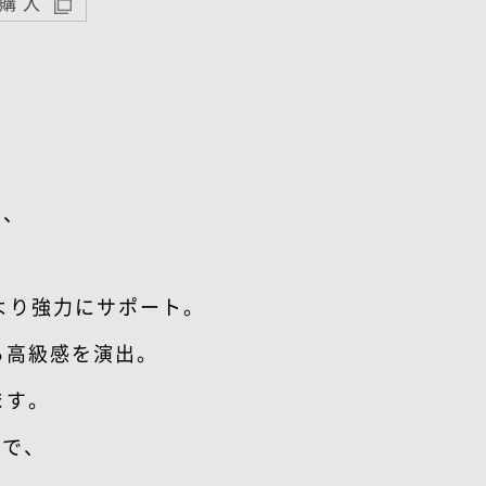
購入
り、
より強力にサポート。
ら高級感を演出。
ます。
台で、