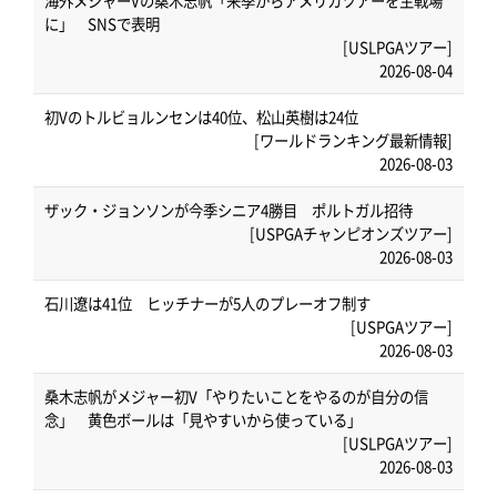
海外メジャーVの桑木志帆「来季からアメリカツアーを主戦場
に」 SNSで表明
[USLPGAツアー]
2026-08-04
初Vのトルビョルンセンは40位、松山英樹は24位
[ワールドランキング最新情報]
2026-08-03
ザック・ジョンソンが今季シニア4勝目 ポルトガル招待
[USPGAチャンピオンズツアー]
2026-08-03
石川遼は41位 ヒッチナーが5人のプレーオフ制す
[USPGAツアー]
2026-08-03
桑木志帆がメジャー初V「やりたいことをやるのが自分の信
念」 黄色ボールは「見やすいから使っている」
[USLPGAツアー]
2026-08-03