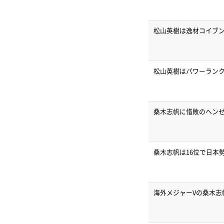
松山英樹は逸材コイブ
松山英樹はパワーランク
桑木志帆に惜敗のヘン
桑木志帆は16位で日本
海外メジャーVの桑木志