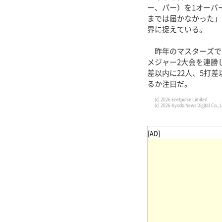
ー、パー）を1オーバ
までは届かなかった」
界に捉えている。
昨年のマスターズで
メジャー2大会を連勝
差以内に22人、5打
るか注目だ。
(c) 2026 Enetpulse Limited
(c) 2026 Kyodo News Digital Co., L
[AD]