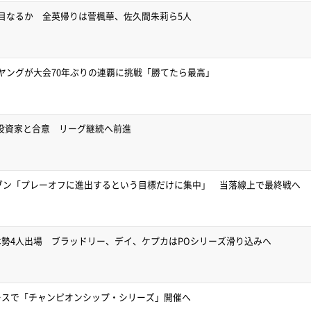
目なるか 全英帰りは菅楓華、佐久間朱莉ら5人
ヤングが大会70年ぶりの連覇に挑戦「勝てたら最高」
要投資家と合意 リーグ継続へ前進
イブン「プレーオフに進出するという目標だけに集中」 当落線上で最終戦へ
勢4人出場 ブラッドリー、デイ、ケプカはPOシリーズ滑り込みへ
ースで「チャンピオンシップ・シリーズ」開催へ