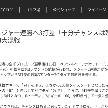
SCOログ
ゴルフ場
公式ショップ
マイページ
メジャー連勝へ3打差「十分チャンスは
的大混戦
戦の全米プロゴルフ選手権は16日、ペンシルベニア州のアロニミ
・パー70）を舞台に第3ラウンドの競技が行われ、メジャー2連勝がか
トップから3打差の通算3アンダー7位タイで最終日を迎える。
続ボギーで「74」を叩き、まさかの105位タイスタートとなった
ーの「67」と伸ばして30位タイに急浮上。さらに、5打差を追うこ
も助けとなり、6バーディ、2ボギーの「66」を叩き出して一気に
ができれば、チャンスはあると思っていた」とマキロイ。「上がり