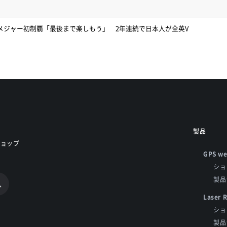
メジャー初制覇「最後まで楽しもう」 2年連続で日本人が全英V
製品
ショップ
GPS we
ショ
製品
Laser 
ショ
製品