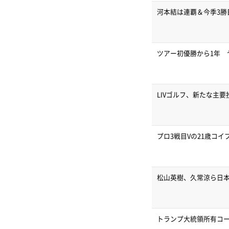
河本結は連覇＆今季3勝
ツアー初優勝から1年 
LIVゴルフ、新たな主
プロ3戦目Vの21歳コ
松山英樹、久常涼ら日本
トランプ大統領所有コ