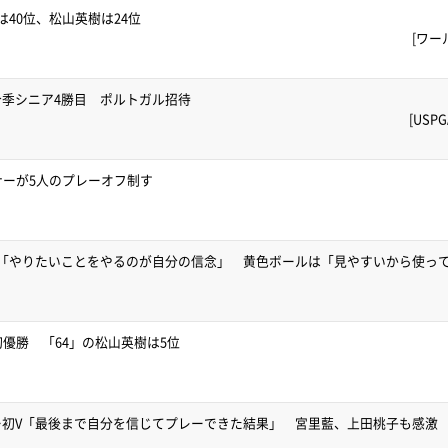
40位、松山英樹は24位
[ワー
季シニア4勝目 ポルトガル招待
[US
ナーが5人のプレーオフ制す
V「やりたいことをやるのが自分の信念」 黄色ボールは「見やすいから使っ
初優勝 「64」の松山英樹は5位
ー初V「最後まで自分を信じてプレーできた結果」 宮里藍、上田桃子も感激