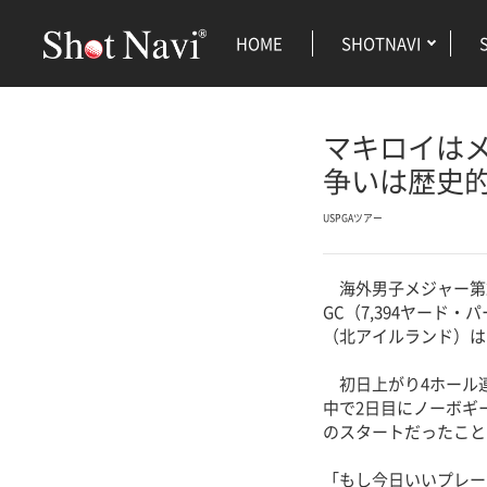
HOME
SHOTNAVI
マキロイは
争いは歴史
USPGAツアー
海外男子メジャー第2
GC（7,394ヤード
（北アイルランド）は
初日上がり4ホール連
中で2日目にノーボギ
のスタートだったこと
「もし今日いいプレー