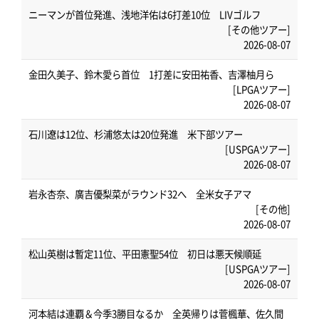
ニーマンが首位発進、浅地洋佑は6打差10位 LIVゴルフ
[その他ツアー]
2026-08-07
金田久美子、鈴木愛ら首位 1打差に安田祐香、吉澤柚月ら
[LPGAツアー]
2026-08-07
石川遼は12位、杉浦悠太は20位発進 米下部ツアー
[USPGAツアー]
2026-08-07
岩永杏奈、廣吉優梨菜がラウンド32へ 全米女子アマ
[その他]
2026-08-07
松山英樹は暫定11位、平田憲聖54位 初日は悪天候順延
[USPGAツアー]
2026-08-07
河本結は連覇＆今季3勝目なるか 全英帰りは菅楓華、佐久間