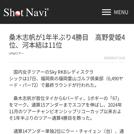
MENU
桑木志帆が1年半ぶり4勝目 高野愛姫4
位、河本結は11位
LPGAツアー
2026/05/17 13:32
国内女子ツアーのSky RKBレディスクラ
シックは17日、福岡県の福岡雷山ゴルフ倶楽部（6,490ヤ
ード・パー72）で最終ラウンドが行われた。
桑木志帆が首位タイから6バーディ、1ボギーの「67」
をマーク。通算15アンダーまでスコアを伸ばし、2024年
11月のツアーチャンピオンシップリコーカップ以来およ
そ1年半ぶりのツアー通算4勝目を飾った。
通算14アンダー単独2位にウー・チャイェン（台）、通