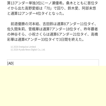
算13アンダー単独3位に一ノ瀬優希。桑木とともに首位タ
イから出た高野愛姫は「70」で回り、鈴木愛、阿部未悠
と通算12アンダー4位タイとなった。
前週優勝の河本結、吉田鈴は通算8アンダー11位タイ、
佐久間朱莉、菅楓華は通算7アンダー18位タイ、昨年覇者
の神谷そら、小祝さくらは通算6アンダー21位タイ、高橋
彩華は通算4アンダー33位タイで3日間を終えた。
(c) 2026 Enetpulse Limited
(c) 2026 Kyodo News Digital Co., Ltd.
[AD]