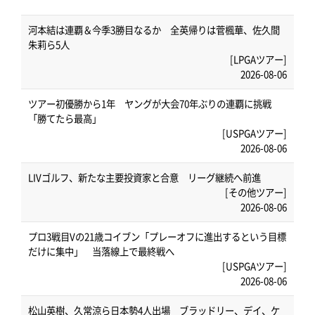
河本結は連覇＆今季3勝目なるか 全英帰りは菅楓華、佐久間
朱莉ら5人
[LPGAツアー]
2026-08-06
ツアー初優勝から1年 ヤングが大会70年ぶりの連覇に挑戦
「勝てたら最高」
[USPGAツアー]
2026-08-06
LIVゴルフ、新たな主要投資家と合意 リーグ継続へ前進
[その他ツアー]
2026-08-06
プロ3戦目Vの21歳コイブン「プレーオフに進出するという目標
だけに集中」 当落線上で最終戦へ
[USPGAツアー]
2026-08-06
松山英樹、久常涼ら日本勢4人出場 ブラッドリー、デイ、ケ