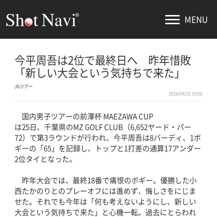
MENU
今平周吾は2位で最終日へ 昨年惜敗
「新しい大会という気持ちで来た」
JGツアー
2026/04/25 19:06
国内男子ツアーの前澤杯 MAEZAWA CUP
は25日、千葉県のMZ GOLF CLUB（6,652ヤード・パー
72）で第3ラウンドが行われ、今平周吾は8バーディ、1ボ
ギーの「65」を記録し、トップと1打差の通算17アンダー
2位タイとなった。
昨年大会では、最終18番で痛恨のボギー。優勝した小
西たかのりとのプレーオフには進めず、悔しさをにじま
せた。それでも今年は「何も考えないようにし、新しい
大会という気持ちで来た」と心機一転。過去にとらわれ