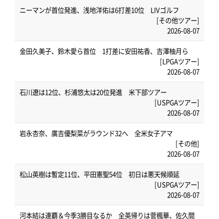
ニーマンが首位発進、浅地洋佑は6打差10位 LIVゴルフ
[その他ツアー]
2026-08-07
金田久美子、鈴木愛ら首位 1打差に安田祐香、吉澤柚月ら
[LPGAツアー]
2026-08-07
石川遼は12位、杉浦悠太は20位発進 米下部ツアー
[USPGAツアー]
2026-08-07
岩永杏奈、廣吉優梨菜がラウンド32へ 全米女子アマ
[その他]
2026-08-07
松山英樹は暫定11位、平田憲聖54位 初日は悪天候順延
[USPGAツアー]
2026-08-07
河本結は連覇＆今季3勝目なるか 全英帰りは菅楓華、佐久間