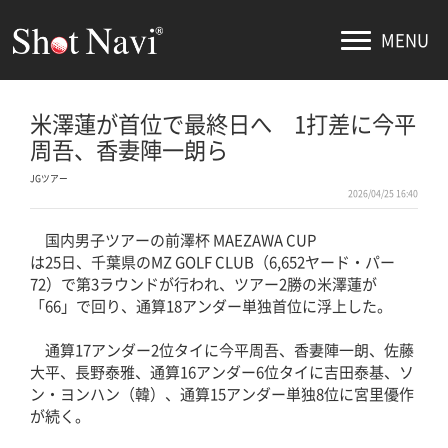
MENU
米澤蓮が首位で最終日へ 1打差に今平
周吾、香妻陣一朗ら
JGツアー
2026/04/25 16:40
国内男子ツアーの前澤杯 MAEZAWA CUP
は25日、千葉県のMZ GOLF CLUB（6,652ヤード・パー
72）で第3ラウンドが行われ、ツアー2勝の米澤蓮が
「66」で回り、通算18アンダー単独首位に浮上した。
通算17アンダー2位タイに今平周吾、香妻陣一朗、佐藤
大平、長野泰雅、通算16アンダー6位タイに吉田泰基、ソ
ン・ヨンハン（韓）、通算15アンダー単独8位に宮里優作
が続く。