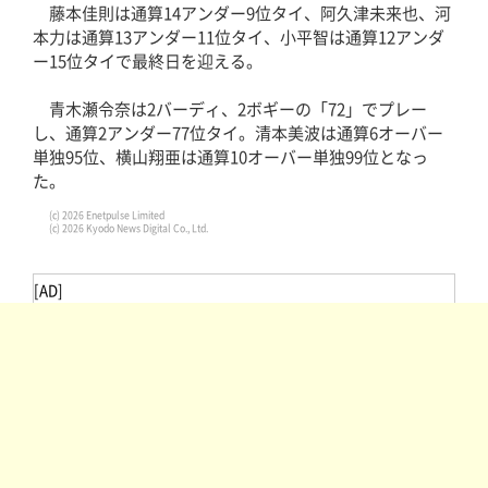
藤本佳則は通算14アンダー9位タイ、阿久津未来也、河
本力は通算13アンダー11位タイ、小平智は通算12アンダ
ー15位タイで最終日を迎える。
青木瀬令奈は2バーディ、2ボギーの「72」でプレー
し、通算2アンダー77位タイ。清本美波は通算6オーバー
単独95位、横山翔亜は通算10オーバー単独99位となっ
た。
(c) 2026 Enetpulse Limited
(c) 2026 Kyodo News Digital Co., Ltd.
[AD]