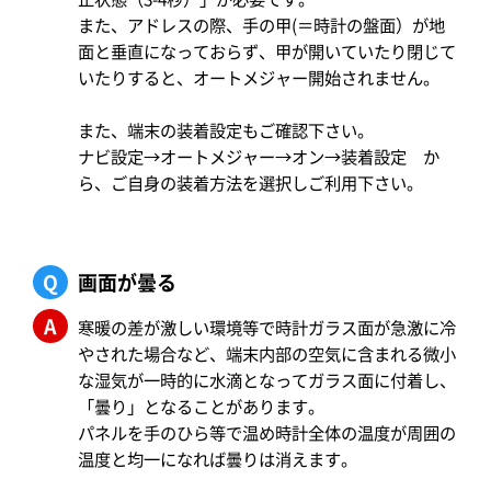
また、アドレスの際、手の甲(＝時計の盤面）が地
面と垂直になっておらず、甲が開いていたり閉じて
いたりすると、オートメジャー開始されません。
また、端末の装着設定もご確認下さい。
ナビ設定→オートメジャー→オン→装着設定 か
ら、ご自身の装着方法を選択しご利用下さい。
Q
画面が曇る
A
寒暖の差が激しい環境等で時計ガラス面が急激に冷
やされた場合など、端末内部の空気に含まれる微小
な湿気が一時的に水滴となってガラス面に付着し、
「曇り」となることがあります。
パネルを手のひら等で温め時計全体の温度が周囲の
温度と均一になれば曇りは消えます。