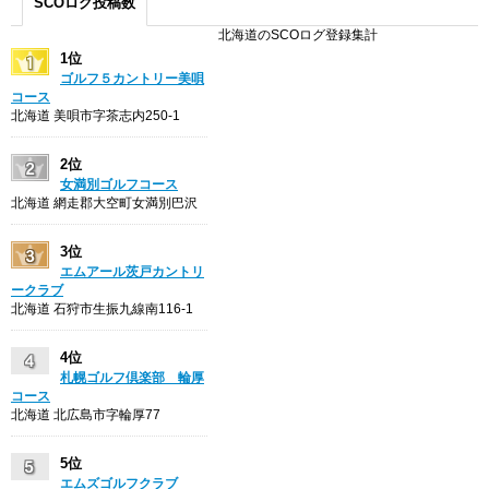
SCOログ投稿数
北海道のSCOログ登録集計
1位
ゴルフ５カントリー美唄
コース
北海道 美唄市字茶志内250-1
2位
女満別ゴルフコース
北海道 網走郡大空町女満別巴沢
3位
エムアール茨戸カントリ
ークラブ
北海道 石狩市生振九線南116-1
4位
札幌ゴルフ倶楽部 輪厚
コース
北海道 北広島市字輪厚77
5位
エムズゴルフクラブ