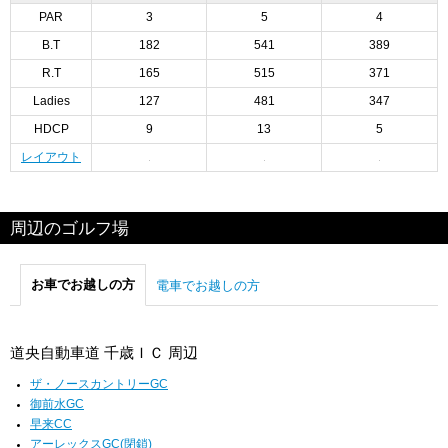
PAR
3
5
4
B.T
182
541
389
R.T
165
515
371
Ladies
127
481
347
HDCP
9
13
5
レイアウト
周辺のゴルフ場
お車でお越しの方
電車でお越しの方
道央自動車道 千歳ＩＣ 周辺
ザ・ノースカントリーGC
御前水GC
早来CC
アーレックスGC(閉鎖)