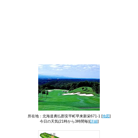
所在地：北海道勇払郡安平町早来新栄671-1 [
地図
]
今日の天気
(21時から3時間毎)[
詳細
]
コース全景