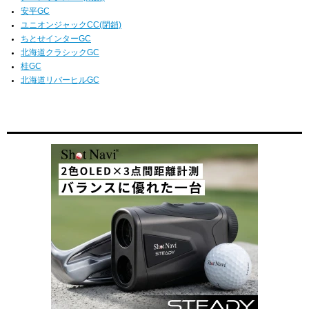
安平GC
ユニオンジャックCC(閉鎖)
ちとせインターGC
北海道クラシックGC
桂GC
北海道リバーヒルGC