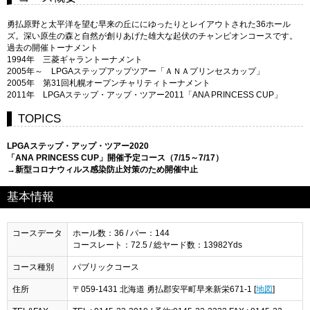
勇払原野と太平洋を望む早来の丘ににゆったりとレイアウトされた36ホール
ズ。深い原生の森と自然が創りあげた雄大な起伏のチャンピオンコースです。
過去の開催トーナメント
1994年 三菱ギャラントーナメント
2005年～ LPGAステップアップツアー「ＡＮＡプリンセスカップ」
2005年 第31回札幌オープンチャリティトーナメント
2011年 LPGAステップ・アップ・ツアー2011「ANA PRINCESS CUP」
TOPICS
LPGAステップ・アップ・ツアー2020
「ANA PRINCESS CUP」開催予定コース（7/15～7/17）
→新型コロナウィルス感染防止対策のため開催中止
基本情報
コースデータ
ホール数：36 / パー：144
コースレート：72.5 / 総ヤード数：13982Yds
コース種別
パブリックコース
住所
〒059-1431 北海道 勇払郡安平町早来新栄671-1 [
地図
]