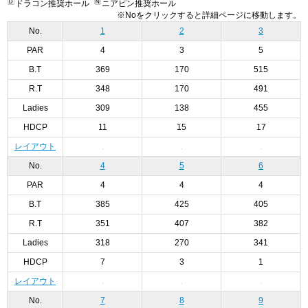
ドラコン推奨ホール
ニアピン推奨ホール
※Noをクリックすると詳細ページに移動します。
No.
1
2
3
PAR
4
3
5
B.T
369
170
515
R.T
348
170
491
Ladies
309
138
455
HDCP
11
15
17
レイアウト
No.
4
5
6
PAR
4
4
4
B.T
385
425
405
R.T
351
407
382
Ladies
318
270
341
HDCP
7
3
1
レイアウト
No.
7
8
9