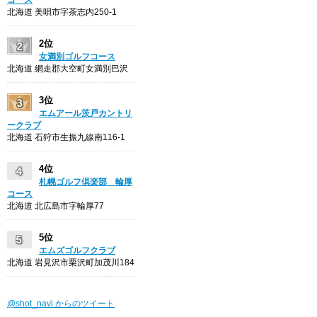
北海道 美唄市字茶志内250-1
2位
女満別ゴルフコース
北海道 網走郡大空町女満別巴沢
3位
エムアール茨戸カントリ
ークラブ
北海道 石狩市生振九線南116-1
4位
札幌ゴルフ倶楽部 輪厚
コース
北海道 北広島市字輪厚77
5位
エムズゴルフクラブ
北海道 岩見沢市栗沢町加茂川184
@shot_navi からのツイート