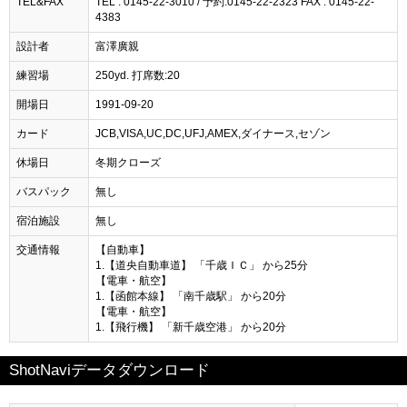
TEL&FAX
TEL : 0145-22-3010 / 予約:0145-22-2323 FAX : 0145-22-
4383
設計者
富澤廣親
練習場
250yd. 打席数:20
開場日
1991-09-20
カード
JCB,VISA,UC,DC,UFJ,AMEX,ダイナース,セゾン
休場日
冬期クローズ
バスパック
無し
宿泊施設
無し
交通情報
【自動車】
1.【道央自動車道】 「千歳ＩＣ」 から25分
【電車・航空】
1.【函館本線】 「南千歳駅」 から20分
【電車・航空】
1.【飛行機】 「新千歳空港」 から20分
ShotNaviデータダウンロード