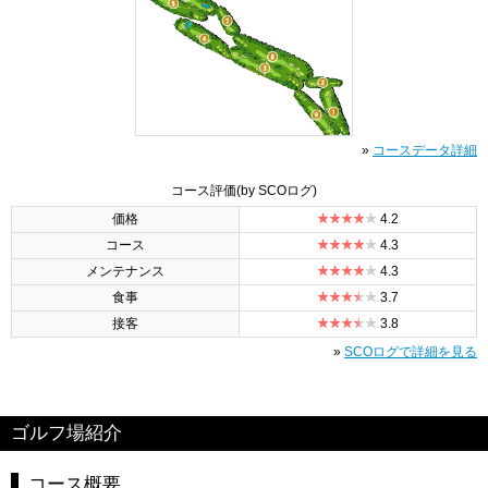
»
コースデータ詳細
コース評価
(by SCOログ)
価格
4.2
コース
4.3
メンテナンス
4.3
食事
3.7
接客
3.8
»
SCOログで詳細を見る
ゴルフ場紹介
コース概要