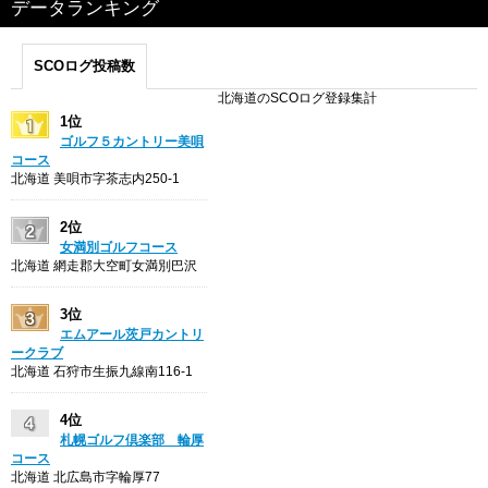
データランキング
SCOログ投稿数
北海道のSCOログ登録集計
1位
ゴルフ５カントリー美唄
コース
北海道 美唄市字茶志内250-1
2位
女満別ゴルフコース
北海道 網走郡大空町女満別巴沢
3位
エムアール茨戸カントリ
ークラブ
北海道 石狩市生振九線南116-1
4位
札幌ゴルフ倶楽部 輪厚
コース
北海道 北広島市字輪厚77