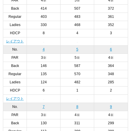
PAR
4
5
4
Back
414
507
372
Regular
403
483
361
Ladies
330
468
352
HDCP
8
4
3
レイアウト
No.
4
5
6
PAR
3
5
4
Back
146
587
364
Regular
135
570
348
Ladies
124
482
285
HDCP
6
1
2
レイアウト
No.
7
8
9
PAR
3
4
4
Back
130
311
299