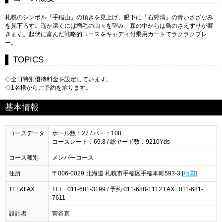
札幌のシンボル『手稲山』の頂きを見上げ、眼下に『石狩湾』の青いさざなみ
を見下ろす。遥か遠くには増毛の山々を望み、森の中からは鳥のさえずりが響
きます。起伏に富んだ戦略的コースをキャディ付乗用カートでラクラクプレ
ー。
TOPICS
◇全日特別優待料金を設定しています。
◇1名様からご予約を承ります。
基本情報
コースデータ
ホール数：27 / パー：108
コースレート：69.8 / 総ヤード数：9210Yds
コース種別
メンバーコース
住所
〒006-0029 北海道 札幌市手稲区手稲本町593-3 [
地図
]
TEL&FAX
TEL : 011-681-3199 / 予約:011-688-1112 FAX : 011-681-
7611
設計者
菅谷直