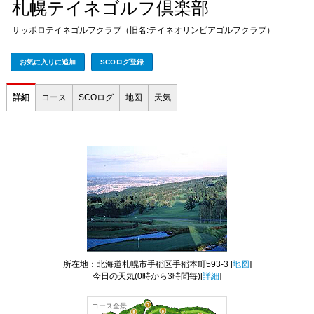
札幌テイネゴルフ倶楽部
サッポロテイネゴルフクラブ（旧名:テイネオリンピアゴルフクラブ）
お気に入りに追加
SCOログ登録
詳細
コース
SCOログ
地図
天気
所在地：北海道札幌市手稲区手稲本町593-3 [
地図
]
今日の天気
(0時から3時間毎)[
詳細
]
コース全景