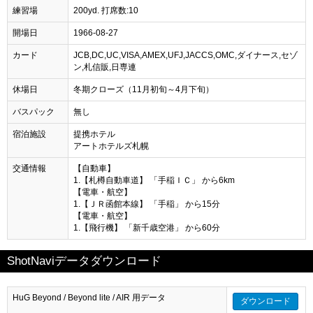
練習場
200yd. 打席数:10
開場日
1966-08-27
カード
JCB,DC,UC,VISA,AMEX,UFJ,JACCS,OMC,ダイナース,セゾ
ン,札信販,日専連
休場日
冬期クローズ（11月初旬～4月下旬）
バスパック
無し
宿泊施設
提携ホテル
アートホテルズ札幌
交通情報
【自動車】
1.【札樽自動車道】 「手稲ＩＣ」 から6km
【電車・航空】
1.【ＪＲ函館本線】 「手稲」 から15分
【電車・航空】
1.【飛行機】 「新千歳空港」 から60分
ShotNaviデータダウンロード
HuG Beyond / Beyond lite / AIR 用データ
ダウンロード