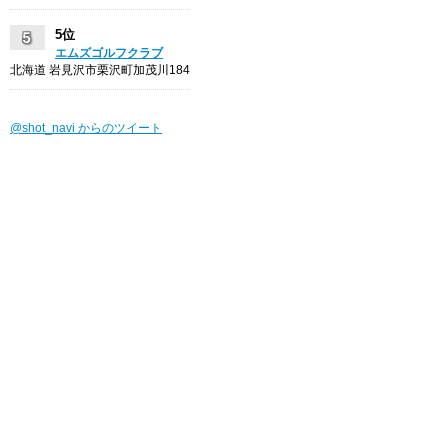
5位
エムズゴルフクラブ
北海道 岩見沢市栗沢町加茂川184
@shot_navi からのツイート