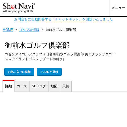
メニュー
お問合せに自動回答する「チャットボット」を開設いたしました
HOME
>
ゴルフ場情報
>
御前水ゴルフ倶楽部
御前水ゴルフ倶楽部
ゴゼンスイゴルフクラブ（旧名:御前水ゴルフ倶楽部 美々クラシックコー
ス→アイランドゴルフリゾート御前水）
お気に入りに追加
SCOログ登録
詳細
コース
SCOログ
地図
天気