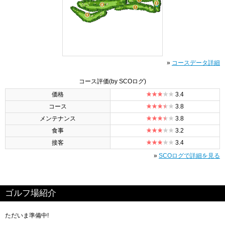
»
コースデータ詳細
コース評価
(by SCOログ)
価格
3.4
コース
3.8
メンテナンス
3.8
食事
3.2
接客
3.4
»
SCOログで詳細を見る
ゴルフ場紹介
ただいま準備中!