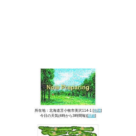
所在地：北海道苫小牧市美沢114-1 [
地図
]
今日の天気
(4時から3時間毎)[
詳細
]
コース全景