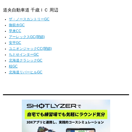
道央自動車道 千歳ＩＣ 周辺
ザ・ノースカントリーGC
御前水GC
早来CC
アーレックスGC(閉鎖)
安平GC
ユニオンジャックCC(閉鎖)
ちとせインターGC
北海道クラシックGC
桂GC
北海道リバーヒルGC