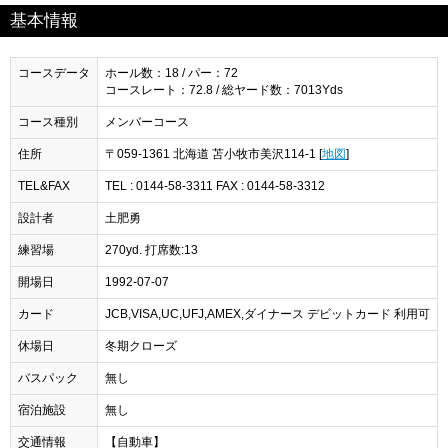
基本情報
コースデータ
ホール数：18 / パー：72
コースレート：72.8 / 総ヤード数：7013Yds
コース種別
メンバーコース
住所
〒059-1361 北海道 苫小牧市美沢114-1 [
地図
]
TEL&FAX
TEL : 0144-58-3311 FAX : 0144-58-3312
設計者
土肥勇
練習場
270yd. 打席数:13
開場日
1992-07-07
カード
JCB,VISA,UC,UFJ,AMEX,ダイナース デビットカード 利用可
休場日
冬期クローズ
バスパック
無し
宿泊施設
無し
交通情報
【自動車】