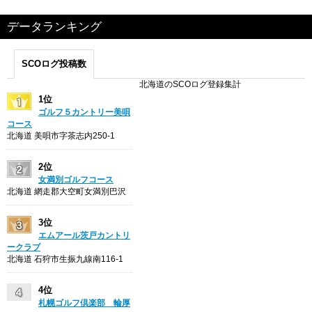
データランキング
SCOログ投稿数
北海道のSCOログ登録集計
1位
ゴルフ５カントリー美唄
コース
北海道 美唄市字茶志内250-1
2位
女満別ゴルフコース
北海道 網走郡大空町女満別巴沢
3位
エムアール茨戸カントリ
ークラブ
北海道 石狩市生振九線南116-1
4位
札幌ゴルフ倶楽部 輪厚