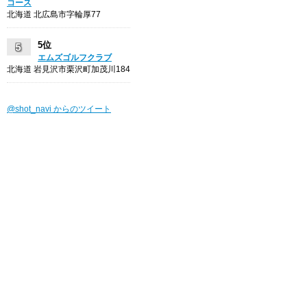
コース
北海道 北広島市字輪厚77
5位
エムズゴルフクラブ
北海道 岩見沢市栗沢町加茂川184
@shot_navi からのツイート