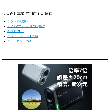
道央自動車道 江別西ＩＣ 周辺
グランド札幌CC
カイト&フォックスCC(閉鎖)
石狩平原CC
ハッピーバレーGC札幌
シェイクスピアCC