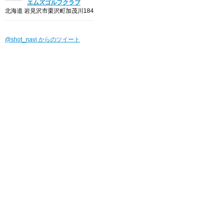
エムズゴルフクラブ
北海道 岩見沢市栗沢町加茂川184
@shot_navi からのツイート