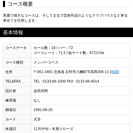
コース概要
美麗で雄大なコースは、そしてまるで芸術作品のようなクラブハウスなど来る
者全てを圧倒します。
基本情報
コースデータ
ホール数：18 / パー：72
コースレート：71.5 / 総ヤード数：6721Yds
コース種別
メンバーコース
住所
〒061-3481 北海道 石狩市八幡町字高岡306-11 [
地図
]
TEL&FAX
TEL : 0133-66-3300 FAX : 0133-66-4014
設計者
金田武明
練習場
なし
開場日
1991-06-20
カード
JCB
休場日
11月中旬～冬期クローズ