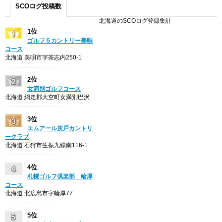
SCOログ投稿数
北海道のSCOログ登録集計
1位
ゴルフ５カントリー美唄
コース
北海道 美唄市字茶志内250-1
2位
女満別ゴルフコース
北海道 網走郡大空町女満別巴沢
3位
エムアール茨戸カントリ
ークラブ
北海道 石狩市生振九線南116-1
4位
札幌ゴルフ倶楽部 輪厚
コース
北海道 北広島市字輪厚77
5位