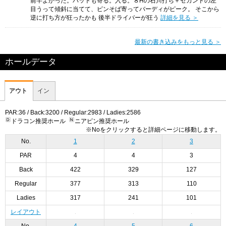
前半よかった。パットも寄る。入る。８Hの石川打ち＋セカンドの左
目うって傾斜に当てて、ピンそば寄ってバーディがピーク。 そこから
逆に打ち方が狂ったかも 後半ドライバーが狂う
詳細を見る ＞
最新の書き込みをもっと見る ＞
ホールデータ
アウト
イン
PAR:36 / Back:3200 / Regular:2983 / Ladies:2586
ドラコン推奨ホール
ニアピン推奨ホール
※Noをクリックすると詳細ページに移動します。
No.
1
2
3
PAR
4
4
3
Back
422
329
127
Regular
377
313
110
Ladies
317
241
101
レイアウト
No.
4
5
6