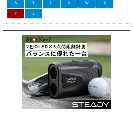
S
T
U
V
W
X
Y
Z