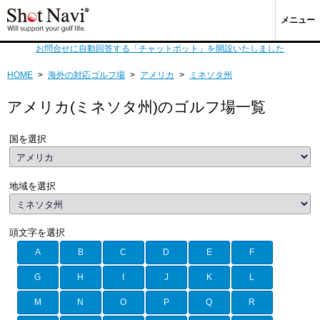
メニュー
お問合せに自動回答する「チャットボット」を開設いたしました
HOME
>
海外の対応ゴルフ場
>
アメリカ
>
ミネソタ州
アメリカ(ミネソタ州)のゴルフ場一覧
国を選択
地域を選択
頭文字を選択
A
B
C
D
E
F
G
H
I
J
K
L
M
N
O
P
Q
R