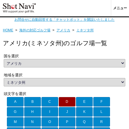
メニュー
お問合せに自動回答する「チャットボット」を開設いたしました
HOME
>
海外の対応ゴルフ場
>
アメリカ
>
ミネソタ州
アメリカ(ミネソタ州)のゴルフ場一覧
国を選択
地域を選択
頭文字を選択
A
B
C
D
E
F
G
H
I
J
K
L
M
N
O
P
Q
R