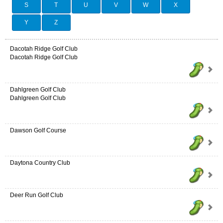
S
T
U
V
W
X
Y
Z
Dacotah Ridge Golf Club
Dacotah Ridge Golf Club
Dahlgreen Golf Club
Dahlgreen Golf Club
Dawson Golf Course
Daytona Country Club
Deer Run Golf Club