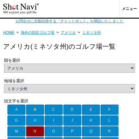
メニュー
お問合せに自動回答する「チャットボット」を開設いたしました
HOME
>
海外の対応ゴルフ場
>
アメリカ
>
ミネソタ州
アメリカ(ミネソタ州)のゴルフ場一覧
国を選択
地域を選択
頭文字を選択
A
B
C
D
E
F
G
H
I
J
K
L
M
N
O
P
Q
R