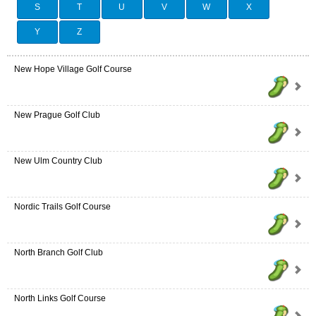
S
T
U
V
W
X
Y
Z
New Hope Village Golf Course
New Prague Golf Club
New Ulm Country Club
Nordic Trails Golf Course
North Branch Golf Club
North Links Golf Course