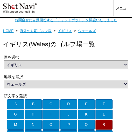
メニュー
お問合せに自動回答する「チャットボット」を開設いたしました
HOME
>
海外の対応ゴルフ場
>
イギリス
>
ウェールズ
イギリス(Wales)のゴルフ場一覧
国を選択
地域を選択
頭文字を選択
A
B
C
D
E
F
G
H
I
J
K
L
M
N
O
P
Q
R