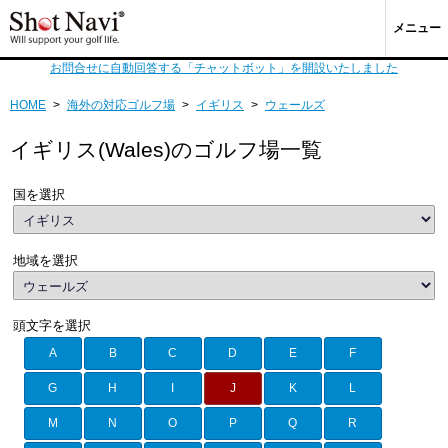
メニュー
お問合せに自動回答する「チャットボット」を開設いたしました
HOME
>
海外の対応ゴルフ場
>
イギリス
>
ウェールズ
イギリス(Wales)のゴルフ場一覧
国を選択
地域を選択
頭文字を選択
A
B
C
D
E
F
G
H
I
J
K
L
M
N
O
P
Q
R