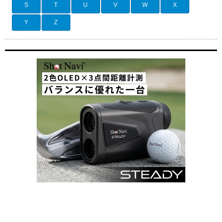
S
T
U
V
W
X
Y
Z