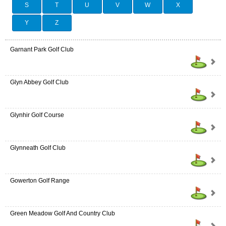
S
T
U
V
W
X
Y
Z
Garnant Park Golf Club
Glyn Abbey Golf Club
Glynhir Golf Course
Glynneath Golf Club
Gowerton Golf Range
Green Meadow Golf And Country Club