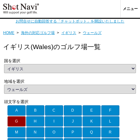
メニュー
お問合せに自動回答する「チャットボット」を開設いたしました
HOME
>
海外の対応ゴルフ場
>
イギリス
>
ウェールズ
イギリス(Wales)のゴルフ場一覧
国を選択
地域を選択
頭文字を選択
A
B
C
D
E
F
G
H
I
J
K
L
M
N
O
P
Q
R