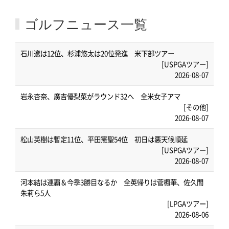
ゴルフニュース一覧
石川遼は12位、杉浦悠太は20位発進 米下部ツアー
[USPGAツアー]
2026-08-07
岩永杏奈、廣吉優梨菜がラウンド32へ 全米女子アマ
[その他]
2026-08-07
松山英樹は暫定11位、平田憲聖54位 初日は悪天候順延
[USPGAツアー]
2026-08-07
河本結は連覇＆今季3勝目なるか 全英帰りは菅楓華、佐久間
朱莉ら5人
[LPGAツアー]
2026-08-06