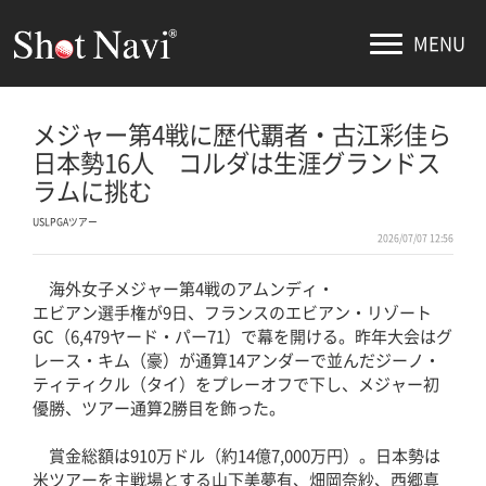
MENU
メジャー第4戦に歴代覇者・古江彩佳ら
日本勢16人 コルダは生涯グランドス
ラムに挑む
USLPGAツアー
2026/07/07 12:56
海外女子メジャー第4戦のアムンディ・
エビアン選手権が9日、フランスのエビアン・リゾート
GC（6,479ヤード・パー71）で幕を開ける。昨年大会はグ
レース・キム（豪）が通算14アンダーで並んだジーノ・
ティティクル（タイ）をプレーオフで下し、メジャー初
優勝、ツアー通算2勝目を飾った。
賞金総額は910万ドル（約14億7,000万円）。日本勢は
米ツアーを主戦場とする山下美夢有、畑岡奈紗、西郷真