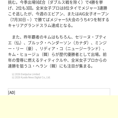
挑む。今季出場9試合（ダブルス戦を除く）で4勝を挙
げ、2位も3回。全米女子プロは8位タイでメジャー3連勝
こそ逃したが、今週のエビアン、またはAIG女子オープン
（7月30日～）で勝てばメジャー5大会のうち4つを制する
キャリアグランドスラム達成となる。
また、昨年覇者のキムはもちろん、セリーヌ・ブティ
エ（仏）、ブルック・ヘンダーソン（カナダ）、ミンジ
ー・リー（豪）、リディア・コ（ニュージーランド）、
キム・ヒョージュ（韓）らが歴代優勝者として出場。前
年の雪辱に燃えるティティクルや、全米女子プロからの
連勝を狙うユ・ヘラン（韓）にも注目が集まる。
(c) 2026 Enetpulse Limited
(c) 2026 Kyodo News Digital Co., Ltd.
[AD]