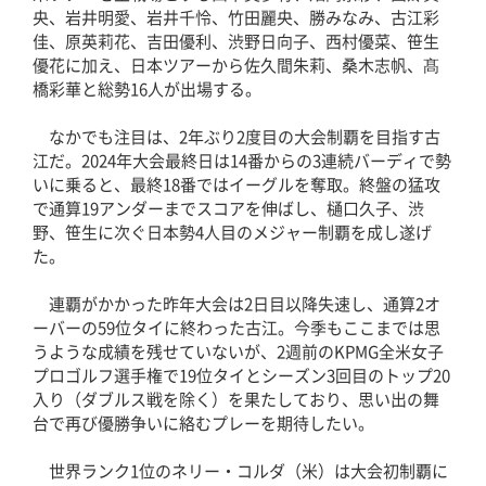
央、岩井明愛、岩井千怜、竹田麗央、勝みなみ、古江彩
佳、原英莉花、吉田優利、渋野日向子、西村優菜、笹生
優花に加え、日本ツアーから佐久間朱莉、桑木志帆、髙
橋彩華と総勢16人が出場する。
なかでも注目は、2年ぶり2度目の大会制覇を目指す古
江だ。2024年大会最終日は14番からの3連続バーディで勢
いに乗ると、最終18番ではイーグルを奪取。終盤の猛攻
で通算19アンダーまでスコアを伸ばし、樋口久子、渋
野、笹生に次ぐ日本勢4人目のメジャー制覇を成し遂げ
た。
連覇がかかった昨年大会は2日目以降失速し、通算2オ
ーバーの59位タイに終わった古江。今季もここまでは思
うような成績を残せていないが、2週前のKPMG全米女子
プロゴルフ選手権で19位タイとシーズン3回目のトップ20
入り（ダブルス戦を除く）を果たしており、思い出の舞
台で再び優勝争いに絡むプレーを期待したい。
世界ランク1位のネリー・コルダ（米）は大会初制覇に